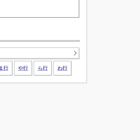
ま行
や行
ら行
わ行