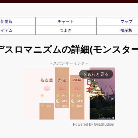
最新情報
チャート
マップ
アイテム
つよさ
掲示板
デスロマニズムの詳細(モンスター
- スポンサーリンク -
もっと見る
arrow_forward_ios
Powered by 
GliaStudios