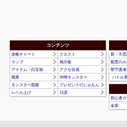
コンテンツ
攻略チャート
クエスト
新・不思
マップ
掲示板
厭悪のル
アイテム・白宝箱
アクセ合成
聖守護者
職業
仲間モンスター
バトル
モンスター図鑑
プレゼントのじゅもん
レベル上げ
日課
初心者ガ
金策