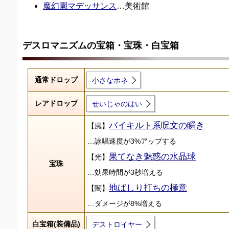
魔幻園マデッサンス
…美術館
デスロマニズムの宝箱・宝珠・白宝箱
通常ドロップ
小さなホネ
レアドロップ
せいじゃのはい
バイキルト系呪文の瞬き
【風】
…詠唱速度が3%アップする
果てなき魅惑の水晶球
【光】
宝珠
…効果時間が3秒増える
地ばしり打ちの極意
【闇】
…ダメージが8%増える
白宝箱(装備品)
デストロイヤー