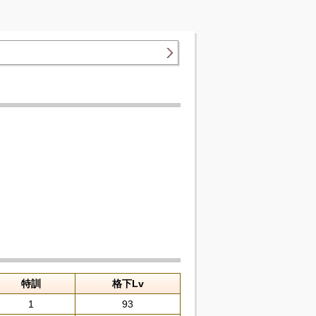
特訓
格下Lv
1
93