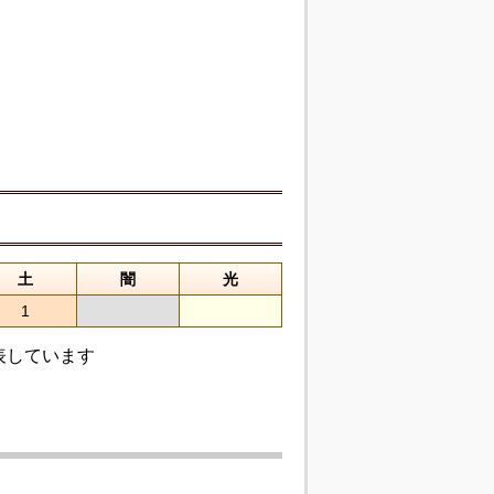
土
闇
光
1
表しています