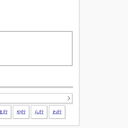
ま行
や行
ら行
わ行