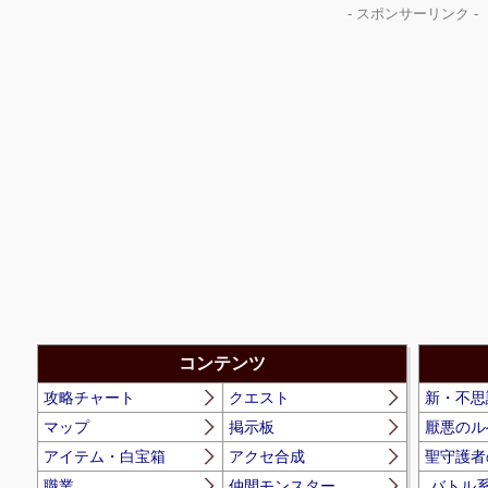
- スポンサーリンク -
コンテンツ
攻略チャート
クエスト
新・不思
マップ
掲示板
厭悪のル
アイテム・白宝箱
アクセ合成
聖守護者
職業
仲間モンスター
バトル