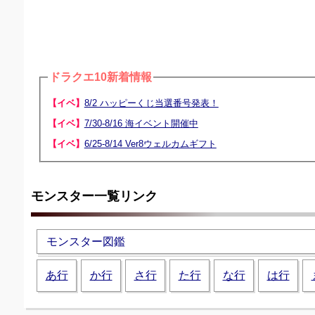
ドラクエ10新着情報
【イベ】
8/2 ハッピーくじ当選番号発表！
【イベ】
7/30-8/16 海イベント開催中
【イベ】
6/25-8/14 Ver8ウェルカムギフト
モンスター一覧リンク
モンスター図鑑
あ行
か行
さ行
た行
な行
は行