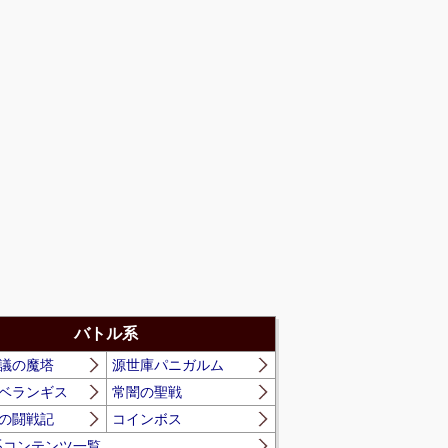
バトル系
議の魔塔
源世庫パニガルム
ベランギス
常闇の聖戦
の闘戦記
コインボス
系コンテンツ一覧