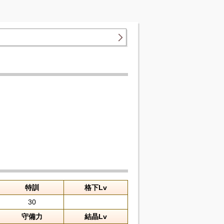
特訓
格下Lv
30
守備力
結晶Lv