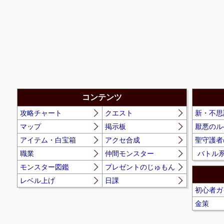
コンテンツ
攻略チャート
クエスト
新・不思
マップ
掲示板
厭悪のル
アイテム・白宝箱
アクセ合成
聖守護者
職業
仲間モンスター
バトル
モンスター図鑑
プレゼントのじゅもん
レベル上げ
日課
初心者ガ
金策