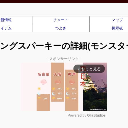
最新情報
チャート
マップ
アイテム
つよさ
掲示板
ングスパーキーの詳細(モンスタ
- スポンサーリンク -
もっと見る
arrow_forward_ios
Powered by 
GliaStudios