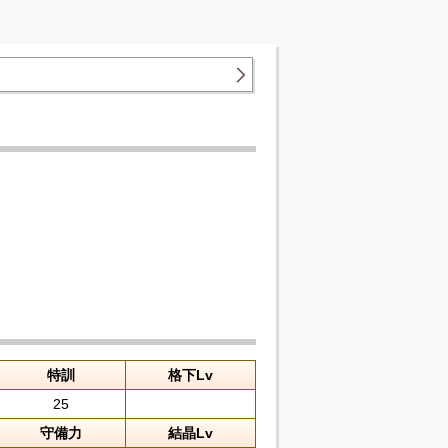
特訓
格下Lv
25
守備力
結晶Lv