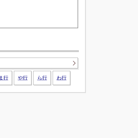
ま行
や行
ら行
わ行