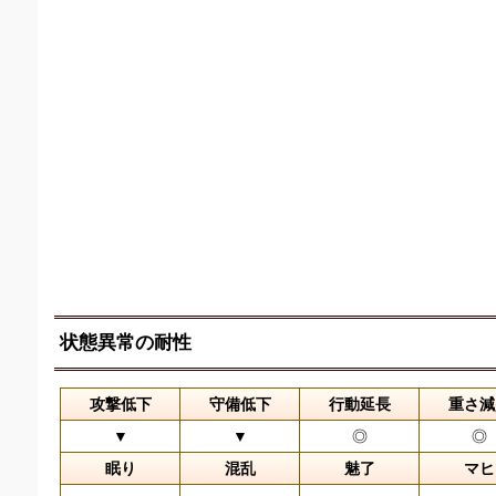
状態異常の耐性
攻撃低下
守備低下
行動延長
重さ減
▼
▼
◎
◎
眠り
混乱
魅了
マヒ