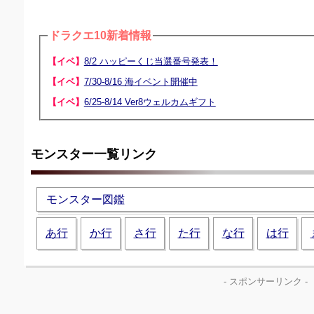
ドラクエ10新着情報
【イベ】
8/2 ハッピーくじ当選番号発表！
【イベ】
7/30-8/16 海イベント開催中
【イベ】
6/25-8/14 Ver8ウェルカムギフト
モンスター一覧リンク
モンスター図鑑
あ行
か行
さ行
た行
な行
は行
- スポンサーリンク -