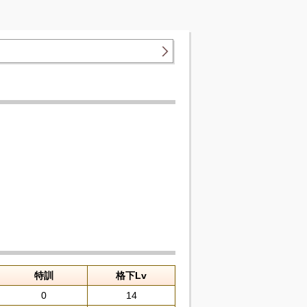
特訓
格下Lv
0
14