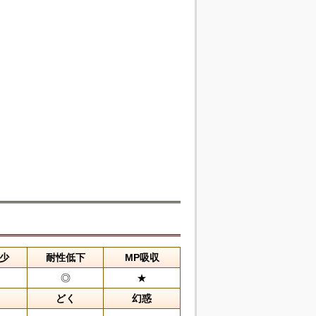
少
耐性低下
MP吸収
◎
★
どく
幻惑