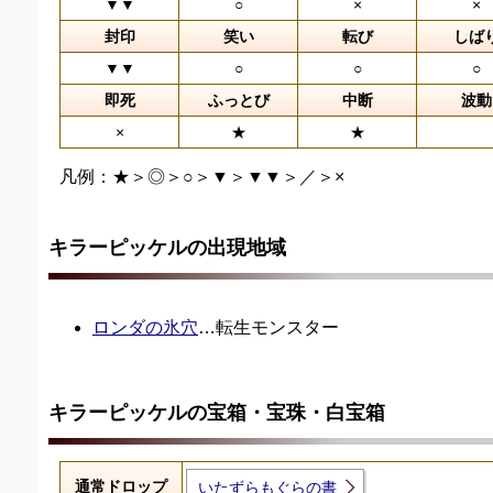
▼▼
○
×
×
封印
笑い
転び
しば
▼▼
○
○
○
即死
ふっとび
中断
波動
×
★
★
凡例：★＞◎＞○＞▼＞▼▼＞／＞×
キラーピッケルの出現地域
ロンダの氷穴
…転生モンスター
キラーピッケルの宝箱・宝珠・白宝箱
通常ドロップ
いたずらもぐらの書