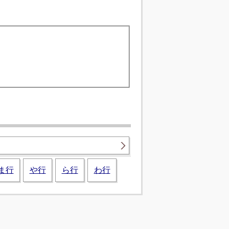
ま行
や行
ら行
わ行