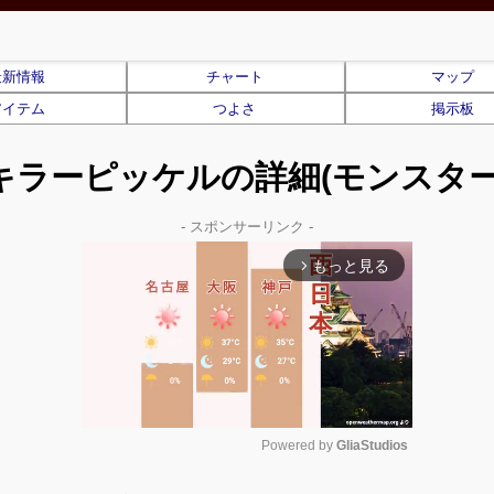
最新情報
チャート
マップ
アイテム
つよさ
掲示板
キラーピッケルの詳細(モンスター
- スポンサーリンク -
もっと見る
arrow_forward_ios
Powered by 
GliaStudios