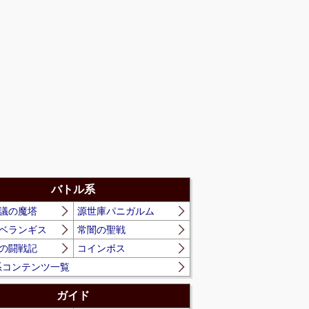
バトル系
議の魔塔
源世庫パニガルム
ベランギス
常闇の聖戦
の闘戦記
コインボス
系コンテンツ一覧
ガイド