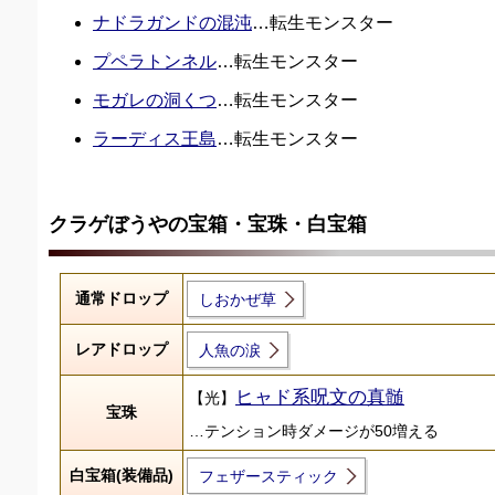
ナドラガンドの混沌
…転生モンスター
プペラトンネル
…転生モンスター
モガレの洞くつ
…転生モンスター
ラーディス王島
…転生モンスター
クラゲぼうやの宝箱・宝珠・白宝箱
通常ドロップ
しおかぜ草
レアドロップ
人魚の涙
ヒャド系呪文の真髄
【光】
宝珠
…テンション時ダメージが50増える
白宝箱(装備品)
フェザースティック