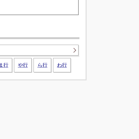
ま行
や行
ら行
わ行