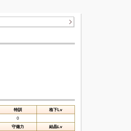
特訓
格下Lv
0
守備力
結晶Lv