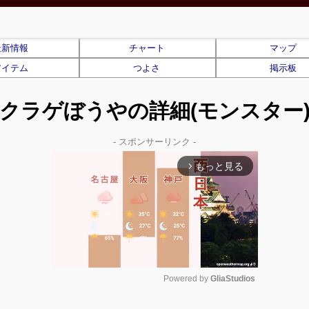
最新情報
チャート
マップ
アイテム
つよさ
掲示板
クラゲぼうやの詳細(モンスター
- スポンサーリンク -
もっと見る
arrow_forward_ios
Powered by 
GliaStudios