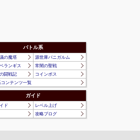
バトル系
議の魔塔
源世庫パニガルム
ベランギス
常闇の聖戦
の闘戦記
コインボス
系コンテンツ一覧
ガイド
イド
レベル上げ
攻略ブログ