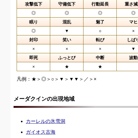
攻撃低下
守備低下
行動延長
重さ減
◎
◎
◎
◎
眠り
混乱
魅了
マヒ
◎
▼
○
×
封印
笑い
転び
しば
×
×
×
▼
即死
ふっとび
中断
波動
×
★
★
凡例：★＞◎＞○＞▼＞▼▼＞／＞×
メーダクインの出現地域
カーレルの氷雪洞
ガイオス古海