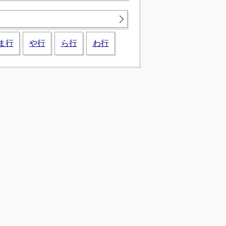
ま行
や行
ら行
わ行