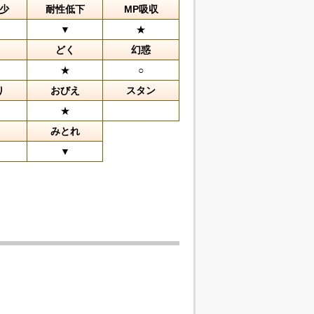
少
耐性低下
MP吸収
▼
★
どく
幻惑
★
○
り
おびえ
スタン
★
みとれ
▼