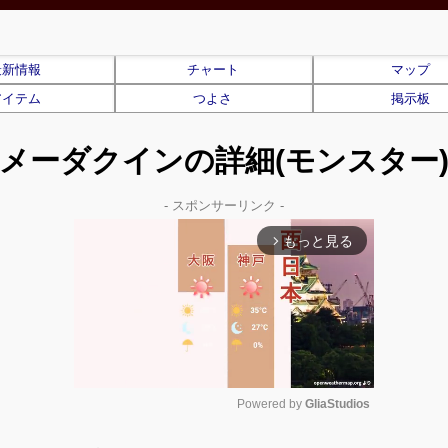
最新情報
チャート
マップ
アイテム
つよさ
掲示板
メーダクインの詳細(モンスター
- スポンサーリンク -
もっと見る
arrow_forward_ios
Powered by 
GliaStudios