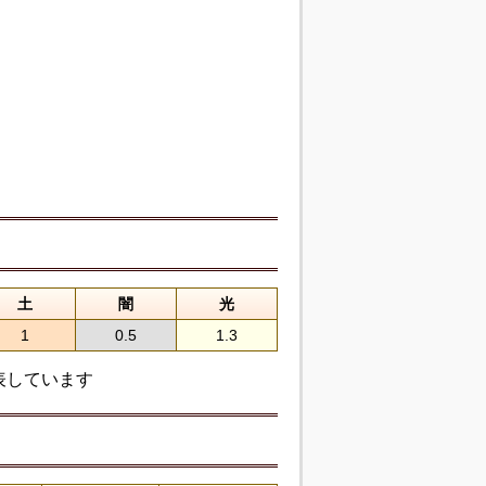
土
闇
光
1
0.5
1.3
表しています