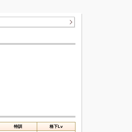
特訓
格下Lv