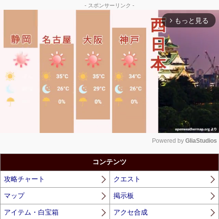
- スポンサーリンク -
もっと見る
arrow_forward_ios
Powered by 
GliaStudios
Unmute
コンテンツ
攻略チャート
クエスト
マップ
掲示板
アイテム・白宝箱
アクセ合成