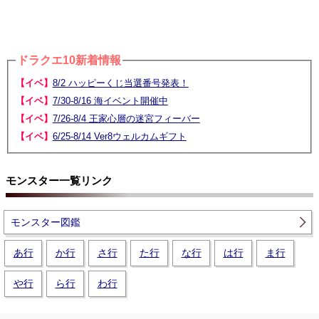
ドラクエ10新着情報
【イベ】
8/2 ハッピーくじ当選番号発表！
【イベ】
7/30-8/16 海イベント開催中
【イベ】
7/26-8/4 王家心層の迷宮フィーバー
【イベ】
6/25-8/14 Ver8ウェルカムギフト
モンスター一覧リンク
モンスター図鑑
あ行
か行
さ行
た行
な行
は行
ま行
や行
ら行
わ行