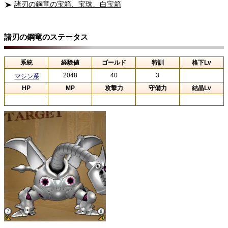
諸刃の鋼竜の宝箱、宝珠、白宝箱
諸刃の鋼竜のステータス
系統
経験値
ゴールド
特訓
格下Lv
2048
40
3
マシン系
HP
MP
攻撃力
守備力
結晶Lv