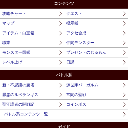
Unmute
コンテンツ
攻略チャート
クエスト
マップ
掲示板
アイテム・白宝箱
アクセ合成
職業
仲間モンスター
モンスター図鑑
プレゼントのじゅもん
レベル上げ
日課
バトル系
新・不思議の魔塔
源世庫パニガルム
厭悪のルベランギス
常闇の聖戦
聖守護者の闘戦記
コインボス
バトル系コンテンツ一覧
ガイド