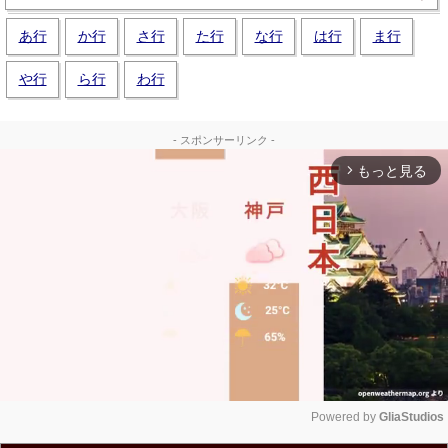
あ行
か行
さ行
た行
な行
は行
ま行
や行
ら行
わ行
- スポンサーリンク -
もっと見る
arrow_forward_ios
Powered by 
GliaStudios