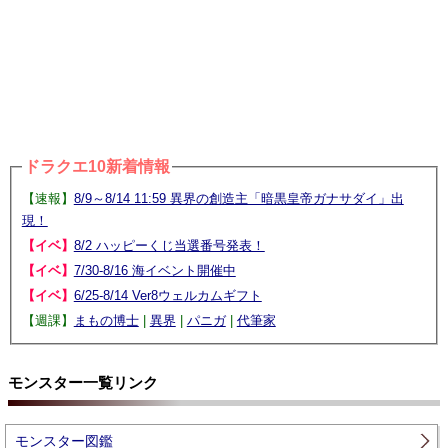
ドラクエ10新着情報
【速報】
8/9～8/14 11:59 異界の創造主「暗黒皇帝ガナサダイ」出
現！
【イベ】
8/2 ハッピーくじ当選番号発表！
【イベ】
7/30-8/16 海イベント開催中
【イベ】
6/25-8/14 Ver8ウェルカムギフト
【週課】
まもの博士
|
異界
|
パニガ
|
代筆家
モンスター一覧リンク
モンスター図鑑