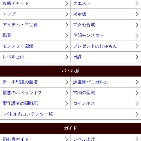
攻略チャート
クエスト
マップ
掲示板
アイテム・白宝箱
アクセ合成
職業
仲間モンスター
モンスター図鑑
プレゼントのじゅもん
レベル上げ
日課
バトル系
新・不思議の魔塔
源世庫パニガルム
厭悪のルベランギス
常闇の聖戦
聖守護者の闘戦記
コインボス
バトル系コンテンツ一覧
ガイド
初心者ガイド
レベル上げ