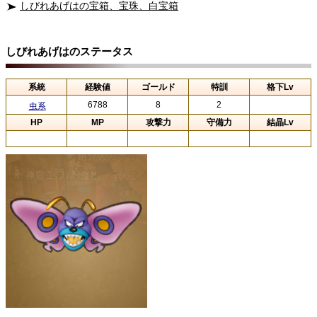
しびれあげはの宝箱、宝珠、白宝箱
しびれあげはのステータス
系統
経験値
ゴールド
特訓
格下Lv
6788
8
2
虫系
HP
MP
攻撃力
守備力
結晶Lv