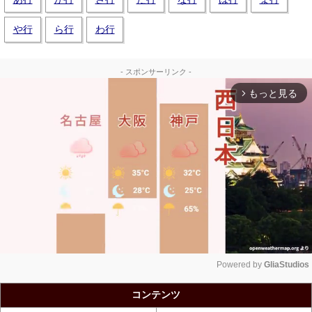
や行
ら行
わ行
- スポンサーリンク -
もっと見る
arrow_forward_ios
Powered by 
GliaStudios
Unmute
コンテンツ