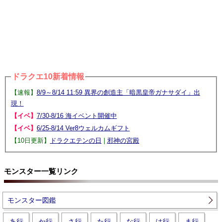
ドラクエ10新着情報
【速報】
8/9～8/14 11:59 異界の創造主「暗黒皇帝ガナサダイ」出
現！
【イベ】
7/30-8/16 海イベント開催中
【イベ】
6/25-8/14 Ver8ウェルカムギフト
【10日更新】
ドラクエテンの日
|
邪神の宮殿
モンスター一覧リンク
モンスター図鑑
あ行
か行
さ行
た行
な行
は行
ま行