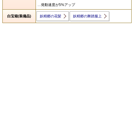
…発動速度が5%アップ
白宝箱(装備品)
妖精郷の花髪
妖精郷の舞踏服上