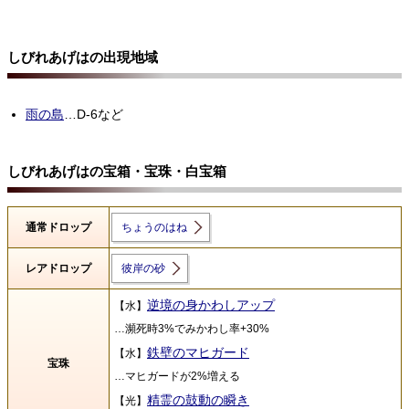
しびれあげはの出現地域
雨の島
…D-6など
しびれあげはの宝箱・宝珠・白宝箱
通常ドロップ
ちょうのはね
レアドロップ
彼岸の砂
逆境の身かわしアップ
【水】
…瀕死時3%でみかわし率+30%
鉄壁のマヒガード
【水】
宝珠
…マヒガードが2%増える
精霊の鼓動の瞬き
【光】