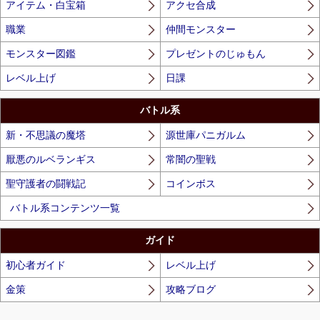
アイテム・白宝箱
アクセ合成
職業
仲間モンスター
モンスター図鑑
プレゼントのじゅもん
レベル上げ
日課
バトル系
新・不思議の魔塔
源世庫パニガルム
厭悪のルベランギス
常闇の聖戦
聖守護者の闘戦記
コインボス
バトル系コンテンツ一覧
ガイド
初心者ガイド
レベル上げ
金策
攻略ブログ