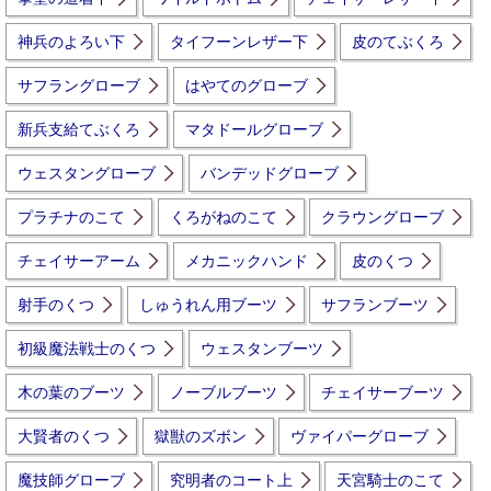
神兵のよろい下
タイフーンレザー下
皮のてぶくろ
サフラングローブ
はやてのグローブ
新兵支給てぶくろ
マタドールグローブ
ウェスタングローブ
バンデッドグローブ
プラチナのこて
くろがねのこて
クラウングローブ
チェイサーアーム
メカニックハンド
皮のくつ
射手のくつ
しゅうれん用ブーツ
サフランブーツ
初級魔法戦士のくつ
ウェスタンブーツ
木の葉のブーツ
ノーブルブーツ
チェイサーブーツ
大賢者のくつ
獄獣のズボン
ヴァイパーグローブ
魔技師グローブ
究明者のコート上
天宮騎士のこて