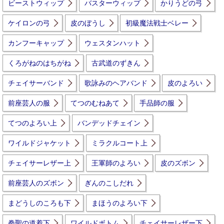
ビーストウィップ
バスターウィップ
かりうどの弓
ケイロンの弓
皮のぼうし
初級魔法戦士ベレー
カンフーキャップ
ウェスタンハット
くろがねのはちがね
古武道のずきん
チェイサーバンド
歌詠みのヘアバンド
皮のよろい
前座芸人の服
てつのむねあて
手品師の服
てつのよろい上
バンデッドチェイン
ワイルドジャケット
ミラクルコート上
チェイサーレザー上
王軍師のよろい
皮のズボン
前座芸人のズボン
ぎんのこしだれ
まどうしのころも下
まほうのよろい下
拳聖の道着下
ワイルドボトム
チェイサーレザー下