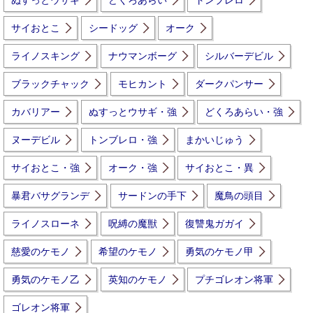
ぬすっとウサギ
どくろあらい
トンブレロ
サイおとこ
シードッグ
オーク
ライノスキング
ナウマンボーグ
シルバーデビル
ブラックチャック
モヒカント
ダークパンサー
カバリアー
ぬすっとウサギ・強
どくろあらい・強
ヌーデビル
トンブレロ・強
まかいじゅう
サイおとこ・強
オーク・強
サイおとこ・異
暴君バサグランデ
サードンの手下
魔鳥の頭目
ライノスローネ
呪縛の魔獣
復讐鬼ガガイ
慈愛のケモノ
希望のケモノ
勇気のケモノ甲
勇気のケモノ乙
英知のケモノ
プチゴレオン将軍
ゴレオン将軍