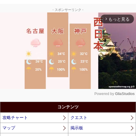
- スポンサーリンク -
もっと見る
arrow_forward_ios
Powered by 
GliaStudios
Unmute
コンテンツ
攻略チャート
クエスト
マップ
掲示板