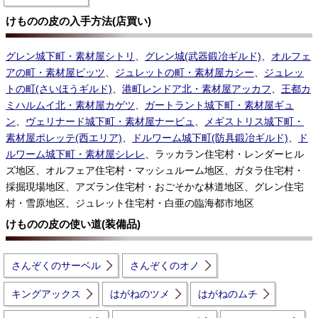
けものの皮の入手方法(店買い)
グレン城下町・素材屋シトリ
、
グレン城(武器鍛冶ギルド)
、
オルフェ
アの町・素材屋ピッツ
、
ジュレットの町・素材屋カシー
、
ジュレッ
トの町(さいほうギルド)
、
港町レンドア北・素材屋アッカフ
、
王都カ
ミハルムイ北・素材屋カゲツ
、
ガートラント城下町・素材屋ギュ
ン
、
ヴェリナード城下町・素材屋ナービュ
、
メギストリス城下町・
素材屋ポレッテ(西エリア)
、
ドルワーム城下町(防具鍛冶ギルド)
、
ド
ルワーム城下町・素材屋シレレ
、ラッカラン住宅村・レンダーヒル
ズ地区、オルフェア住宅村・マッシュルーム地区、ガタラ住宅村・
採掘現場地区、アズラン住宅村・おごそかな林道地区、グレン住宅
村・雪原地区、ジュレット住宅村・白亜の臨海都市地区
けものの皮の使い道(装備品)
さんぞくのサーベル
さんぞくのオノ
キングアックス
はがねのツメ
はがねのムチ