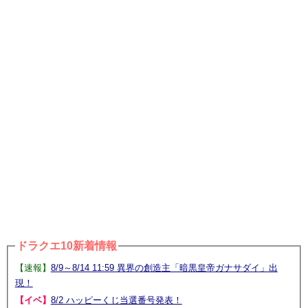
ドラクエ10新着情報
【速報】
8/9～8/14 11:59 異界の創造主「暗黒皇帝ガナサダイ」出
現！
【イベ】
8/2 ハッピーくじ当選番号発表！