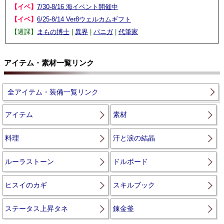
【イベ】
7/30-8/16 海イベント開催中
【イベ】
6/25-8/14 Ver8ウェルカムギフト
【週課】
まもの博士
|
異界
|
パニガ
|
代筆家
アイテム・素材一覧リンク
全アイテム・装備一覧リンク
アイテム
素材
料理
汗と涙の結晶
ルーラストーン
ドルボード
ヒスイのカギ
スキルブック
ステータス上昇タネ
錬金釜