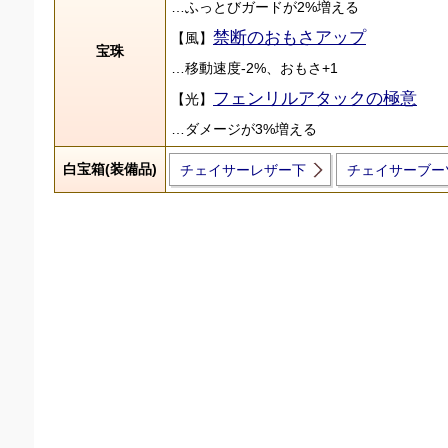
…ふっとびガードが2%増える
禁断のおもさアップ
【風】
宝珠
…移動速度-2%、おもさ+1
フェンリルアタックの極意
【光】
…ダメージが3%増える
白宝箱(装備品)
チェイサーレザー下
チェイサーブー