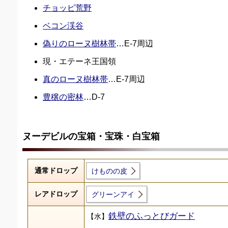
チョッピ荒野
ベコン渓谷
偽りのローヌ樹林帯
…E-7周辺
現・エテーネ王国領
真のローヌ樹林帯
…E-7周辺
豊穣の密林
…D-7
ヌーデビルの宝箱・宝珠・白宝箱
通常ドロップ
けものの皮
レアドロップ
グリーンアイ
鉄壁のふっとびガード
【水】