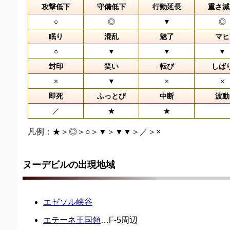
攻撃低下
守備低下
行動延長
重さ減
○
◎
▼
◎
眠り
混乱
魅了
マヒ
○
▼
▼
▼
封印
笑い
転び
しば
×
▼
×
×
即死
ふっとび
中断
波動
／
★
★
凡例：★＞◎＞○＞▼＞▼▼＞／＞×
ヌーデビルの出現地域
エゼソル峡谷
エテーネ王国領
…F-5周辺