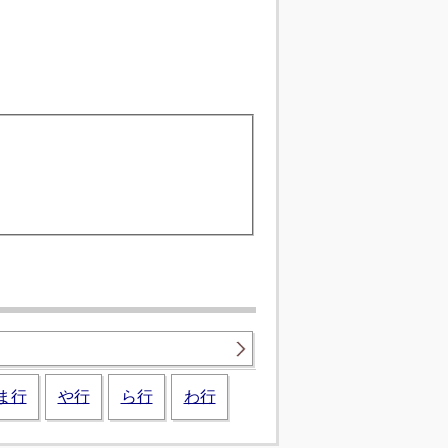
ま行
や行
ら行
わ行