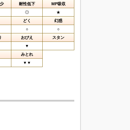
少
耐性低下
MP吸収
◎
★
どく
幻惑
○
○
り
おびえ
スタン
▼
みとれ
▼▼