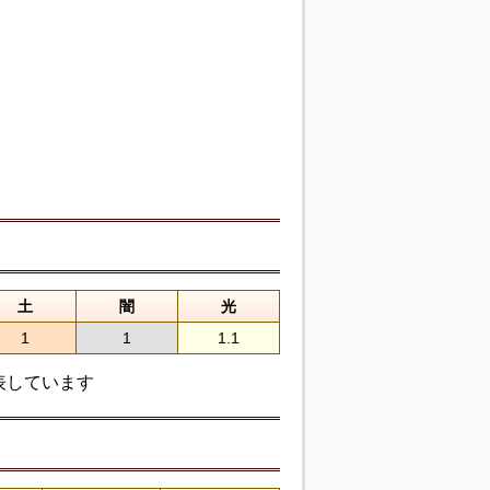
土
闇
光
1
1
1.1
表しています