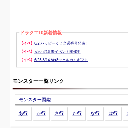
ドラクエ10新着情報
【イベ】
8/2 ハッピーくじ当選番号発表！
【イベ】
7/30-8/16 海イベント開催中
【イベ】
6/25-8/14 Ver8ウェルカムギフト
モンスター一覧リンク
モンスター図鑑
あ行
か行
さ行
た行
な行
は行