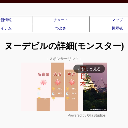
最新情報
チャート
マップ
アイテム
つよさ
掲示板
ヌーデビルの詳細(モンスター)
- スポンサーリンク -
もっと見る
arrow_forward_ios
Powered by 
GliaStudios