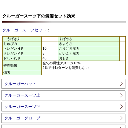
クルーガースーツ下の装備セット効果
クルーガースーツセット
：
こうげき力
すばやさ
しゅび力
きようさ
さいだいＨＰ
10
こうげき魔力
さいだいＭＰ
8
かいふく魔力
おしゃれさ
40
おもさ
全ての属性ダメージ+3%
特殊効果
2%で行動ターンを消費しない
備考
クルーガーハット
クルーガースーツ上
クルーガースーツ下
クルーガーグローブ