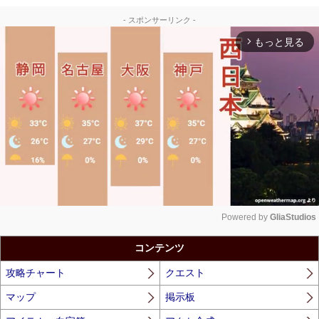
- スポンサーリンク -
もっと見る
arrow_forward_ios
Powered by 
GliaStudios
Unmute
コンテンツ
攻略チャート
クエスト
マップ
掲示板