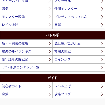
アイテム・白宝箱
アクセ合成
職業
仲間モンスター
モンスター図鑑
プレゼントのじゅもん
レベル上げ
日課
バトル系
新・不思議の魔塔
源世庫パニガルム
厭悪のルベランギス
常闇の聖戦
聖守護者の闘戦記
コインボス
バトル系コンテンツ一覧
ガイド
初心者ガイド
レベル上げ
金策
攻略ブログ