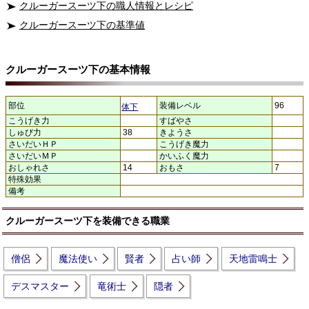
クルーガースーツ下の職人情報とレシピ
クルーガースーツ下の基準値
クルーガースーツ下の基本情報
部位
装備レベル
96
体下
こうげき力
すばやさ
しゅび力
38
きようさ
さいだいＨＰ
こうげき魔力
さいだいＭＰ
かいふく魔力
おしゃれさ
14
おもさ
7
特殊効果
備考
クルーガースーツ下を装備できる職業
僧侶
魔法使い
賢者
占い師
天地雷鳴士
デスマスター
竜術士
隠者