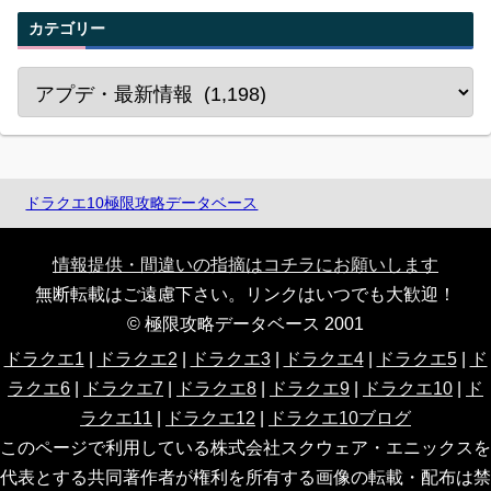
カテゴリー
ドラクエ10極限攻略データベース
情報提供・間違いの指摘はコチラにお願いします
無断転載はご遠慮下さい。リンクはいつでも大歓迎！
© 極限攻略データベース 2001
ドラクエ1
|
ドラクエ2
|
ドラクエ3
|
ドラクエ4
|
ドラクエ5
|
ド
ラクエ6
|
ドラクエ7
|
ドラクエ8
|
ドラクエ9
|
ドラクエ10
|
ド
ラクエ11
|
ドラクエ12
|
ドラクエ10ブログ
このページで利用している株式会社スクウェア・エニックスを
代表とする共同著作者が権利を所有する画像の転載・配布は禁