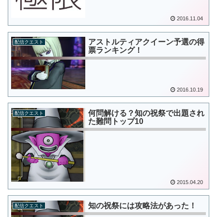
2016.11.04
アストルティアクイーン予選の得
配信クエスト
票ランキング！
2016.10.19
何問解ける？知の祝祭で出題され
配信クエスト
た難問トップ10
2015.04.20
知の祝祭には攻略法があった！
配信クエスト