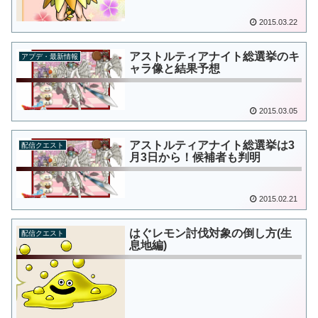
2015.03.22
アストルティアナイト総選挙のキ
アプデ・最新情報
ャラ像と結果予想
2015.03.05
アストルティアナイト総選挙は3
配信クエスト
月3日から！候補者も判明
2015.02.21
はぐレモン討伐対象の倒し方(生
配信クエスト
息地編)