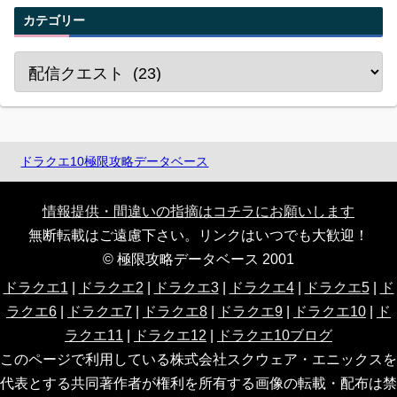
カテゴリー
ドラクエ10極限攻略データベース
情報提供・間違いの指摘はコチラにお願いします
無断転載はご遠慮下さい。リンクはいつでも大歓迎！
© 極限攻略データベース 2001
ドラクエ1
|
ドラクエ2
|
ドラクエ3
|
ドラクエ4
|
ドラクエ5
|
ド
ラクエ6
|
ドラクエ7
|
ドラクエ8
|
ドラクエ9
|
ドラクエ10
|
ド
ラクエ11
|
ドラクエ12
|
ドラクエ10ブログ
このページで利用している株式会社スクウェア・エニックスを
代表とする共同著作者が権利を所有する画像の転載・配布は禁