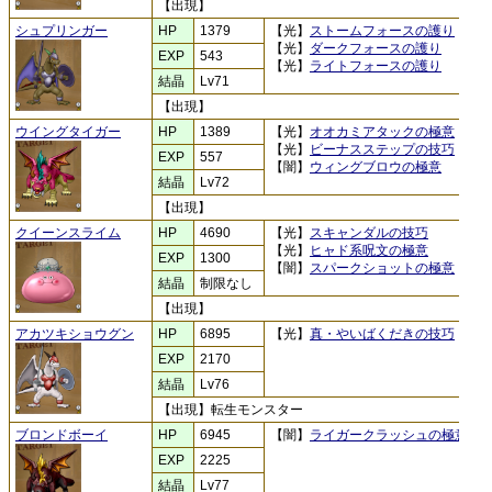
【出現】
シュプリンガー
HP
1379
【光】
ストームフォースの護り
【光】
ダークフォースの護り
EXP
543
【光】
ライトフォースの護り
結晶
Lv71
【出現】
ウイングタイガー
HP
1389
【光】
オオカミアタックの極意
【光】
ビーナスステップの技巧
EXP
557
【闇】
ウィングブロウの極意
結晶
Lv72
【出現】
クイーンスライム
HP
4690
【光】
スキャンダルの技巧
【光】
ヒャド系呪文の極意
EXP
1300
【闇】
スパークショットの極意
結晶
制限なし
【出現】
アカツキショウグン
HP
6895
【光】
真・やいばくだきの技巧
EXP
2170
結晶
Lv76
【出現】転生モンスター
ブロンドボーイ
HP
6945
【闇】
ライガークラッシュの極意
EXP
2225
結晶
Lv77