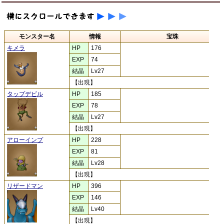
モンスター名
情報
宝珠
キメラ
HP
176
EXP
74
結晶
Lv27
【出現】
タップデビル
HP
185
EXP
78
結晶
Lv27
【出現】
アローインプ
HP
228
EXP
81
結晶
Lv28
【出現】
リザードマン
HP
396
EXP
146
結晶
Lv40
【出現】