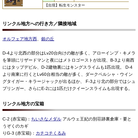
【出現】転生モンスター
リンクル地方への行き方／隣接地域
オルフェア地方西
、
銀の丘
D-4より北西の部分はLv20台向けの敵が多く、アローインプ・キメラ
を筆頭にリザードマンと夜にはメトロゴーストが出現、B-3より南西
にはタップデビル、D-2建物裏にはキングスライムも1匹出現。 D-4
より南東に行くとLv60台相当の敵が多く、ダークペルシャ・ウイン
グタイガー・キラージャックが出るほか、 F-3より北の部分ではシュ
プリンガー、さらにE-2には1匹だけクイーンスライムも出現する。
リンクル地方の宝箱
C-2 (赤宝箱)：
ちいさなメダル
アルウェ王妃の別荘跡裏倉庫・要と
うぞくのカギ
りG-3 (赤宝箱)：
カチコチくるみ