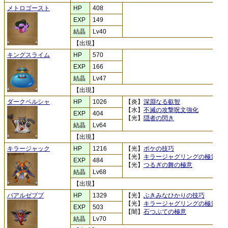
メトロゴースト
HP
408
EXP
149
結晶
Lv40
【出現】
キングスライム
HP
570
EXP
166
結晶
Lv47
【出現】
ダークペルシャ
HP
1026
【炎】
深淵なる叡智
【水】
不滅の攻撃呪文強化
EXP
404
【光】
隠者の閃き
結晶
Lv64
【出現】
キラージャック
HP
1216
【光】
ボケの技巧
【光】
キラージャグリングの極意
EXP
484
【光】
つるぎの舞の極意
結晶
Lv68
【出現】
バアルゼブブ
HP
1329
【光】
ぶきみなひかりの技巧
【光】
キラージャグリングの極意
EXP
503
【闇】
石つぶての極意
結晶
Lv70