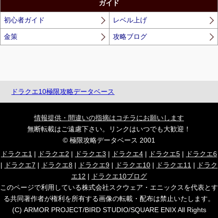
ガイド
初心者ガイド
レベル上げ
金策
攻略ブログ
ドラクエ10極限攻略データベース
情報提供・間違いの指摘はコチラにお願いします
無断転載はご遠慮下さい。リンクはいつでも大歓迎！
© 極限攻略データベース 2001
ドラクエ1
|
ドラクエ2
|
ドラクエ3
|
ドラクエ4
|
ドラクエ5
|
ドラクエ6
|
ドラクエ7
|
ドラクエ8
|
ドラクエ9
|
ドラクエ10
|
ドラクエ11
|
ドラク
エ12
|
ドラクエ10ブログ
このページで利用している株式会社スクウェア・エニックスを代表とす
る共同著作者が権利を所有する画像の転載・配布は禁止いたします。
(C) ARMOR PROJECT/BIRD STUDIO/SQUARE ENIX All Rights