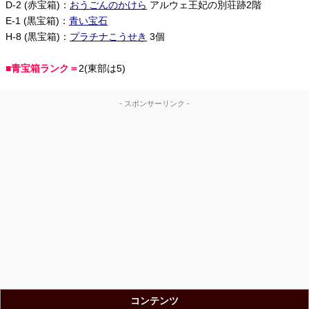
D-2 (赤宝箱)：
おうごんのかけら
アルウェ王妃の別荘跡2階
E-1 (黒宝箱)：
青い宝石
H-8 (黒宝箱)：
プラチナこうせき
3個
■青宝箱ランク＝
2(東部は5)
- スポンサーリンク -
コンテンツ