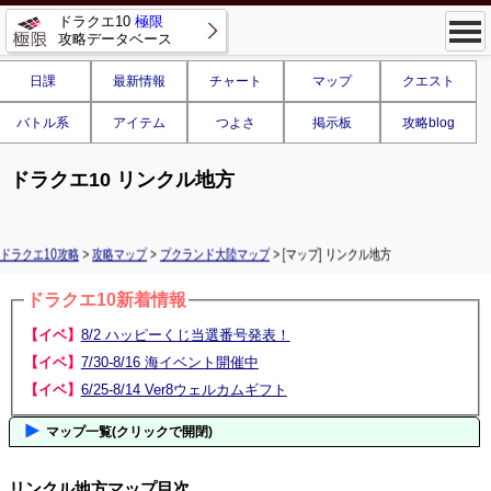
ドラクエ10
極限
攻略データベース
日課
最新情報
チャート
マップ
クエスト
バトル系
アイテム
つよさ
掲示板
攻略blog
ドラクエ10 リンクル地方
ドラクエ10攻略
>
攻略マップ
>
プクランド大陸マップ
> [マップ] リンクル地方
ドラクエ10新着情報
【イベ】
8/2 ハッピーくじ当選番号発表！
【イベ】
7/30-8/16 海イベント開催中
【イベ】
6/25-8/14 Ver8ウェルカムギフト
マップ一覧(クリックで開閉)
リンクル地方マップ目次