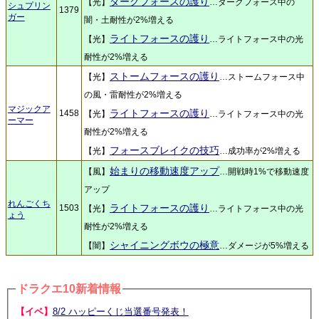
ダークフォースの護り
【光】
…ダークフォース中の
シュプリン
1379
ガー
闇・土耐性が2%増える
ライトフォースの護り
【光】
…ライトフォース中の光
耐性が2%増える
ストームフォースの護り
【光】
…ストームフォース中
の風・雷耐性が2%増える
マジックア
ライトフォースの護り
1458
【光】
…ライトフォース中の光
ーマー
耐性が2%増える
フォースブレイクの技巧
【光】
…成功率が2%増える
始まりの移動速度アップ
【風】
…開戦時1%で移動速度
アップ
れんごくち
ライトフォースの護り
1503
【光】
…ライトフォース中の光
ょう
耐性が2%増える
シャイニングボウの極意
【闇】
…ダメージが5%増える
ドラクエ10新着情報
【イベ】
8/2 ハッピーくじ当選番号発表！