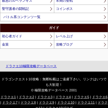
厭悪のルベランギス
常闇の聖戦
聖守護者の闘戦記
コインボス
バトル系コンテンツ一覧
ガイド
初心者ガイド
レベル上げ
金策
攻略ブログ
ドラクエ10極限攻略データベース
ドラゴンクエスト10攻略：無断転載はご遠慮下さい。リンクはいつで
も大歓迎！
© 極限攻略データベース 2001
ドラクエ1
|
ドラクエ2
|
ドラクエ3
|
ドラクエ4
|
ドラクエ5
|
ドラクエ6
|
ドラクエ7
|
ドラクエ8
|
ドラクエ9
|
ドラクエ10
|
ドラクエ11
|
ドラク
エ12
|
ドラクエ10ブログ