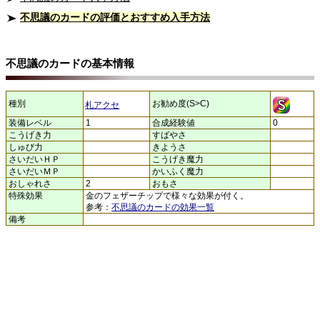
不思議のカードの評価とおすすめ入手方法
不思議のカードの基本情報
種別
お勧め度(S>C)
札アクセ
装備レベル
1
合成経験値
0
こうげき力
すばやさ
しゅび力
きようさ
さいだいＨＰ
こうげき魔力
さいだいＭＰ
かいふく魔力
おしゃれさ
2
おもさ
特殊効果
金のフェザーチップで様々な効果が付く。
参考：
不思議のカードの効果一覧
備考