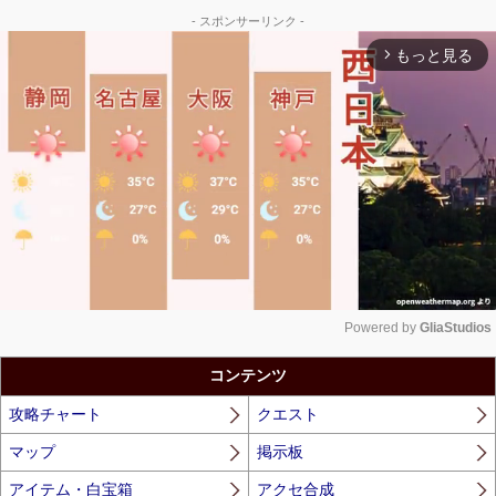
- スポンサーリンク -
もっと見る
arrow_forward_ios
Powered by 
GliaStudios
Unmute
コンテンツ
攻略チャート
クエスト
マップ
掲示板
アイテム・白宝箱
アクセ合成