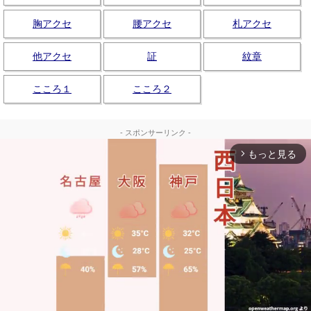
胸アクセ
腰アクセ
札アクセ
他アクセ
証
紋章
こころ１
こころ２
- スポンサーリンク -
もっと見る
arrow_forward_ios