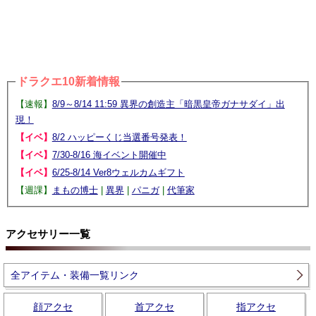
ドラクエ10新着情報
【速報】
8/9～8/14 11:59 異界の創造主「暗黒皇帝ガナサダイ」出
現！
【イベ】
8/2 ハッピーくじ当選番号発表！
【イベ】
7/30-8/16 海イベント開催中
【イベ】
6/25-8/14 Ver8ウェルカムギフト
【週課】
まもの博士
|
異界
|
パニガ
|
代筆家
アクセサリー一覧
全アイテム・装備一覧リンク
顔アクセ
首アクセ
指アクセ