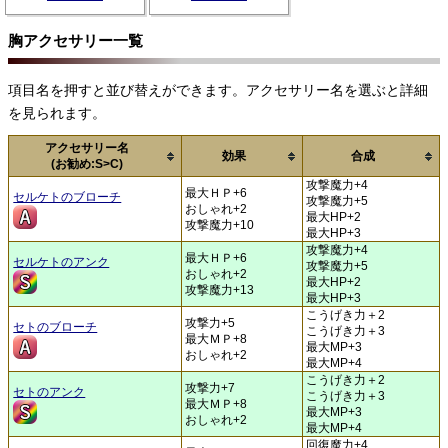
胸アクセサリー一覧
項目名を押すと並び替えができます。アクセサリー名を選ぶと詳細
を見られます。
アクセサリー名
効果
合成
(お勧め:S>C)
攻撃魔力+4
最大ＨＰ+6
セルケトのブローチ
攻撃魔力+5
おしゃれ+2
最大HP+2
攻撃魔力+10
最大HP+3
攻撃魔力+4
最大ＨＰ+6
セルケトのアンク
攻撃魔力+5
おしゃれ+2
最大HP+2
攻撃魔力+13
最大HP+3
こうげき力＋2
攻撃力+5
セトのブローチ
こうげき力＋3
最大ＭＰ+8
最大MP+3
おしゃれ+2
最大MP+4
こうげき力＋2
攻撃力+7
セトのアンク
こうげき力＋3
最大ＭＰ+8
最大MP+3
おしゃれ+2
最大MP+4
回復魔力+4