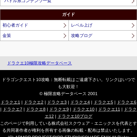
バトル系コンテンツ一覧
ガイド
初心者ガイド
レベル上げ
金策
攻略ブログ
ドラクエ10極限攻略データベース
ドラゴンクエスト10攻略：無断転載はご遠慮下さい。リンクはいつで
も大歓迎！
© 極限攻略データベース 2001
ドラクエ1
|
ドラクエ2
|
ドラクエ3
|
ドラクエ4
|
ドラクエ5
|
ドラクエ6
|
ドラクエ7
|
ドラクエ8
|
ドラクエ9
|
ドラクエ10
|
ドラクエ11
|
ドラク
エ12
|
ドラクエ10ブログ
このページで利用している株式会社スクウェア・エニックスを代表とす
る共同著作者が権利を所有する画像の転載・配布は禁止いたします。