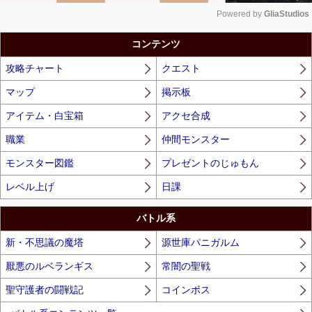
Powered by 
GliaStudios
Unmute
コンテンツ
攻略チャート
クエスト
マップ
掲示板
アイテム・白宝箱
アクセ合成
職業
仲間モンスター
モンスター図鑑
プレゼントのじゅもん
レベル上げ
日課
バトル系
新・不思議の魔塔
源世庫パニガルム
厭悪のルベランギス
常闇の聖戦
聖守護者の闘戦記
コインボス