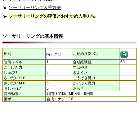
ソーサリーリング入手方法
ソーサリーリングの評価とおすすめ入手方法
ソーサリーリングの基本情報
種別
お勧め度(S>C)
指アクセ
装備レベル
1
合成経験値
60
こうげき力
すばやさ
しゅび力
2
きようさ
さいだいＨＰ
こうげき魔力
さいだいＭＰ
5
かいふく魔力
おしゃれさ
5
おもさ
特殊効果
戦闘終了時にMPが5～9回復
備考
合成エナジー10