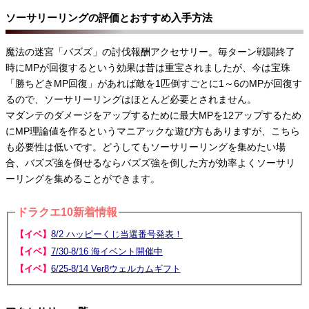
ソーサリーリングの評価とおすすめ入手方法
魔法の迷宮「バズズ」の討伐報酬アクセサリー。毎ターン戦闘終了
時にMPが回復するという効果は昔は重宝されましたが、今は宝珠
「勝ちどきMP回復」があれば敵を1匹倒すごとに1～6のMPが回復す
るので、ソーサリーリングはほとんど必要とされません。
マダンテのダメージをアップするために最大MPを12アップするため
にMP理論値を作るというマニアックな遊び方もありますが、こちら
も必要性は低いです。どうしてもソーサリーリングを集めたい場
合、バズズ強を倒せるならバズズ強を倒した方が効率よくソーサリ
ーリングを集めることができます。
ドラクエ10新着情報
【イベ】
8/2 ハッピーくじ当選番号発表！
【イベ】
7/30-8/16 海イベント開催中
【イベ】
6/25-8/14 Ver8ウェルカムギフト