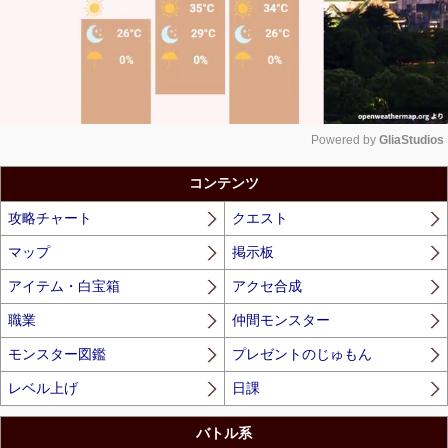
Powered by 
GliaStudios
Unmute
コンテンツ
攻略チャート
クエスト
マップ
掲示板
アイテム・白宝箱
アクセ合成
職業
仲間モンスター
モンスター図鑑
プレゼントのじゅもん
レベル上げ
日課
バトル系