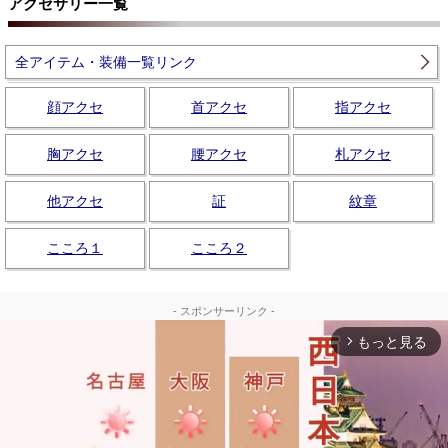
アクセサリー一覧
全アイテム・装備一覧リンク
顔アクセ
首アクセ
指アクセ
胸アクセ
腰アクセ
札アクセ
他アクセ
証
紋章
こころ１
こころ２
- スポンサーリンク -
もっと見る
arrow_forward_ios