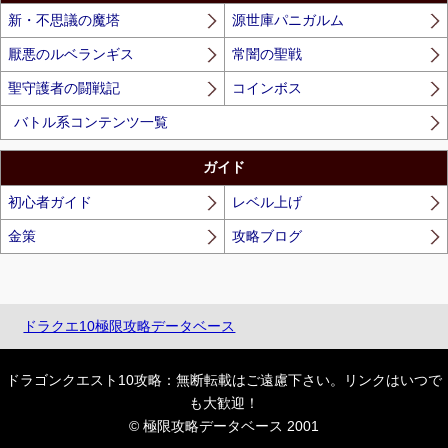
新・不思議の魔塔
源世庫パニガルム
厭悪のルベランギス
常闇の聖戦
聖守護者の闘戦記
コインボス
バトル系コンテンツ一覧
ガイド
初心者ガイド
レベル上げ
金策
攻略ブログ
ドラクエ10極限攻略データベース
ドラゴンクエスト10攻略：無断転載はご遠慮下さい。リンクはいつで
も大歓迎！
© 極限攻略データベース 2001