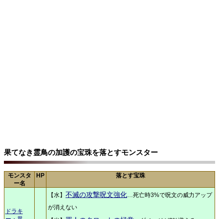
果てなき霊鳥の加護の宝珠を落とすモンスター
モンスタ
HP
落とす宝珠
ー名
不滅の攻撃呪文強化
【水】
…死亡時3%で呪文の威力アップ
が消えない
ドラキ