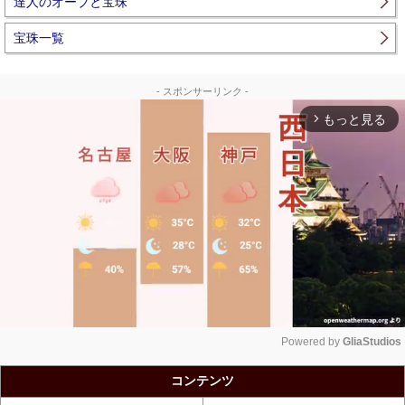
達人のオーブと宝珠
宝珠一覧
- スポンサーリンク -
もっと見る
arrow_forward_ios
Powered by 
GliaStudios
Unmute
コンテンツ