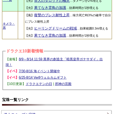
ー・異
罪人のタロットの極意
【光】
…ダメージが2%増える
果てなき霊鳥の加護
【光】
…効果時間が1秒増える
復讐のブレス耐性上昇
【風】
…味方死亡時3%の確率で自分
にブレス耐性上昇
キメラ・
異
ヒーリングドリームの戦域
【光】
…効果範囲0.3m増える
果てなき霊鳥の加護
【光】
…効果時間が1秒増える
ドラクエ10新着情報
【速報】
8/9～8/14 11:59 異界の創造主「暗黒皇帝ガナサダイ」出
現！
【イベ】
7/30-8/16 海イベント開催中
【イベ】
6/25-8/14 Ver8ウェルカムギフト
【10日更新】
ドラクエテンの日
|
邪神の宮殿
宝珠一覧リンク