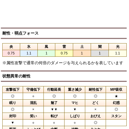
耐性・弱点フォース
炎
氷
風
雷
土
闇
光
0.75
1.1
1
0.75
1
1
1.1
※属性攻撃で通常の何倍のダメージを与えられるかを表しています
状態異常の耐性
攻撃低下
守備低下
行動延長
重さ減少
耐性低下
MP吸収
◎
○
◎
◎
◎
★
眠り
混乱
魅了
マヒ
どく
幻惑
◎
×
▼▼
▼
×
◎
封印
笑い
転び
しばり
おびえ
スタン
▼
○
○
○
◎