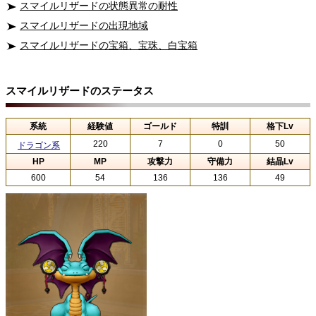
スマイルリザードの状態異常の耐性
スマイルリザードの出現地域
スマイルリザードの宝箱、宝珠、白宝箱
スマイルリザードのステータス
系統
経験値
ゴールド
特訓
格下Lv
220
7
0
50
ドラゴン系
HP
MP
攻撃力
守備力
結晶Lv
600
54
136
136
49