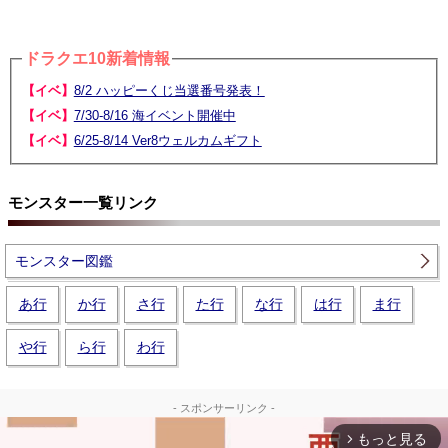
ドラクエ10新着情報
【イベ】
8/2 ハッピーくじ当選番号発表！
【イベ】
7/30-8/16 海イベント開催中
【イベ】
6/25-8/14 Ver8ウェルカムギフト
モンスター一覧リンク
モンスター図鑑
あ行
か行
さ行
た行
な行
は行
ま行
や行
ら行
わ行
- スポンサーリンク -
もっと見る
arrow_forward_ios