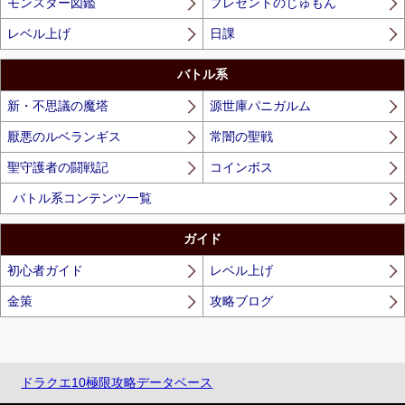
モンスター図鑑
プレゼントのじゅもん
レベル上げ
日課
バトル系
新・不思議の魔塔
源世庫パニガルム
厭悪のルベランギス
常闇の聖戦
聖守護者の闘戦記
コインボス
バトル系コンテンツ一覧
ガイド
初心者ガイド
レベル上げ
金策
攻略ブログ
ドラクエ10極限攻略データベース