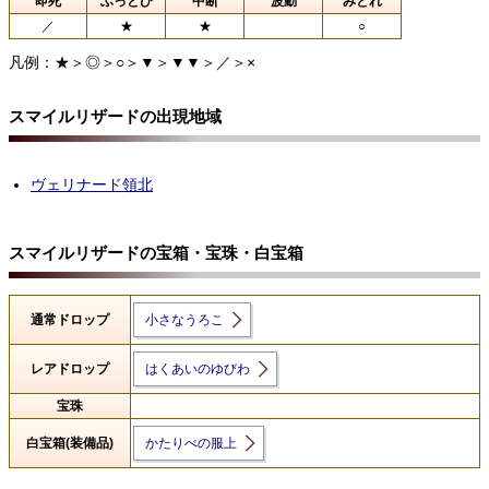
即死
ふっとび
中断
波動
みとれ
／
★
★
○
凡例：★＞◎＞○＞▼＞▼▼＞／＞×
スマイルリザードの出現地域
ヴェリナード領北
スマイルリザードの宝箱・宝珠・白宝箱
通常ドロップ
小さなうろこ
レアドロップ
はくあいのゆびわ
宝珠
白宝箱(装備品)
かたりべの服上