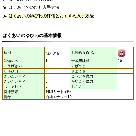
はくあいのゆびわ入手方法
はくあいのゆびわの評価とおすすめ入手方法
はくあいのゆびわの基本情報
種別
お勧め度(S>C)
指アクセ
装備レベル
1
合成経験値
10
こうげき力
すばやさ
しゅび力
2
きようさ
さいだいＨＰ
こうげき魔力
さいだいＭＰ
5
かいふく魔力
おしゃれさ
5
おもさ
特殊効果
封印ガード50%
備考
合成エナジー10