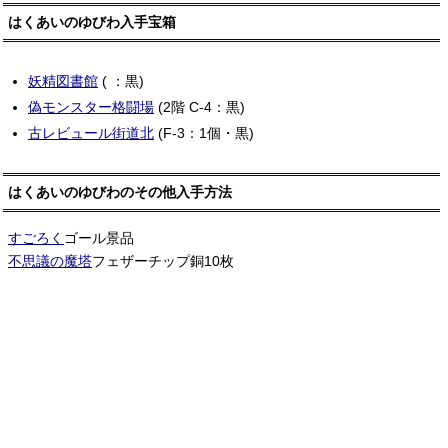
はくあいのゆびわ入手宝箱
妖精図書館
( ：黒)
偽モンスター格闘場
(2階 C-4：黒)
古レビュール街道北
(F-3：1個・黒)
はくあいのゆびわのその他入手方法
すごろく
ゴール景品
不思議の魔塔
フェザーチップ銅10枚