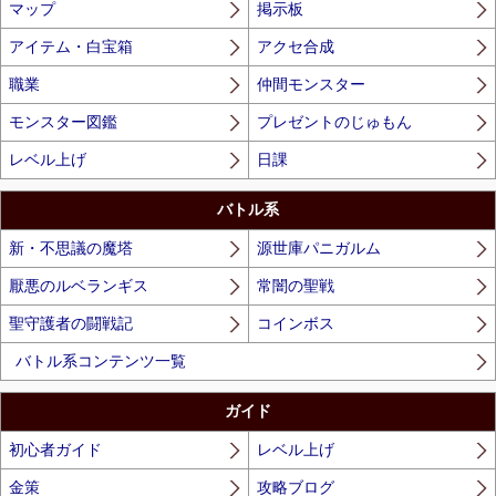
マップ
掲示板
アイテム・白宝箱
アクセ合成
職業
仲間モンスター
モンスター図鑑
プレゼントのじゅもん
レベル上げ
日課
バトル系
新・不思議の魔塔
源世庫パニガルム
厭悪のルベランギス
常闇の聖戦
聖守護者の闘戦記
コインボス
バトル系コンテンツ一覧
ガイド
初心者ガイド
レベル上げ
金策
攻略ブログ