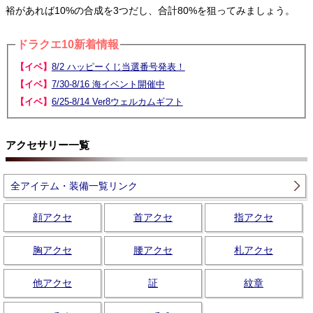
裕があれば10%の合成を3つだし、合計80%を狙ってみましょう。
ドラクエ10新着情報
【イベ】
8/2 ハッピーくじ当選番号発表！
【イベ】
7/30-8/16 海イベント開催中
【イベ】
6/25-8/14 Ver8ウェルカムギフト
アクセサリー一覧
全アイテム・装備一覧リンク
顔アクセ
首アクセ
指アクセ
胸アクセ
腰アクセ
札アクセ
他アクセ
証
紋章