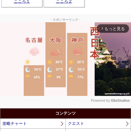
こころ１
こころ２
- スポンサーリンク -
もっと見る
arrow_forward_ios
Powered by 
GliaStudios
Unmute
コンテンツ
攻略チャート
クエスト