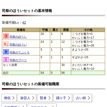
司祭のほういセットの基本情報
装備可能Lv：
42
装備名
守備
重さ
洒落
その他
20
1
8
こうげき魔力+0
司祭のぼうし
かいふく魔力+17
24
2
12
こうげき魔力+0
司祭のほうい
かいふく魔力+28
5
1
3
きようさ+25
司祭のてぶくろ
5
1
3
すばやさ+25
司祭のブーツ
セット効果
30
さいだいＭＰ+4
かいふく魔力+10
合計
54
5
56
司祭のほういセットの装備可能職業
僧侶
旅芸人
賢者
踊り子
占い師