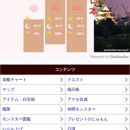
Powered by 
GliaStudios
Unmute
コンテンツ
攻略チャート
クエスト
マップ
掲示板
アイテム・白宝箱
アクセ合成
職業
仲間モンスター
モンスター図鑑
プレゼントのじゅもん
レベル上げ
日課