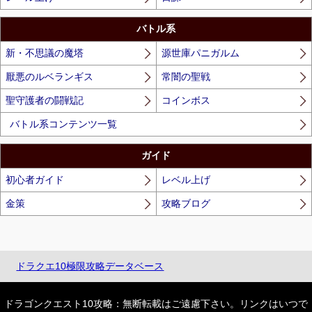
バトル系
新・不思議の魔塔
源世庫パニガルム
厭悪のルベランギス
常闇の聖戦
聖守護者の闘戦記
コインボス
バトル系コンテンツ一覧
ガイド
初心者ガイド
レベル上げ
金策
攻略ブログ
ドラクエ10極限攻略データベース
ドラゴンクエスト10攻略：無断転載はご遠慮下さい。リンクはいつで