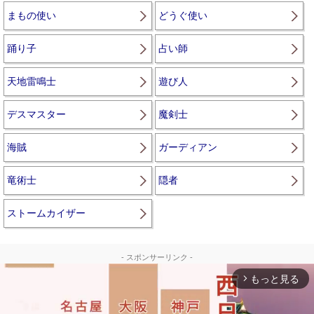
まもの使い
どうぐ使い
踊り子
占い師
天地雷鳴士
遊び人
デスマスター
魔剣士
海賊
ガーディアン
竜術士
隠者
ストームカイザー
- スポンサーリンク -
もっと見る
arrow_forward_ios