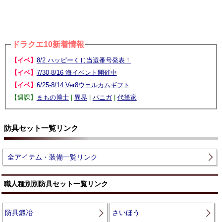
ドラクエ10新着情報
【イベ】
8/2 ハッピーくじ当選番号発表！
【イベ】
7/30-8/16 海イベント開催中
【イベ】
6/25-8/14 Ver8ウェルカムギフト
【週課】
まもの博士
|
異界
|
パニガ
|
代筆家
防具セット一覧リンク
全アイテム・装備一覧リンク
職人種別別防具セット一覧リンク
防具鍛冶
さいほう