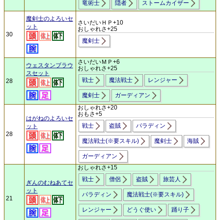
竜術士
隠者
ストームカイザー
魔剣士のよろいセ
さいだいＨＰ+10
ット
おしゃれさ+25
30
魔剣士
さいだいＭＰ+6
ウェスタンブラウ
おしゃれさ+25
スセット
戦士
魔法戦士
レンジャー
28
魔剣士
ガーディアン
おしゃれさ+20
おもさ+5
はがねのよろいセ
戦士
盗賊
パラディン
ット
28
魔法戦士(※要スキル)
魔剣士
海賊
ガーディアン
おしゃれさ+15
戦士
僧侶
盗賊
旅芸人
ぎんのむねあてセ
ット
パラディン
魔法戦士(※要スキル)
21
レンジャー
どうぐ使い
踊り子