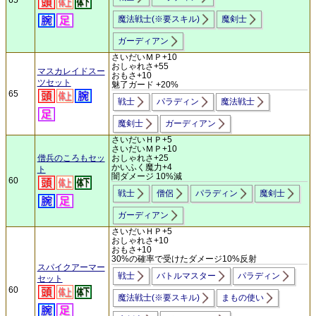
65
魔法戦士(※要スキル)
魔剣士
ガーディアン
さいだいＭＰ+10
おしゃれさ+55
マスカレイドスー
おもさ+10
ツセット
魅了ガード +20%
65
戦士
パラディン
魔法戦士
魔剣士
ガーディアン
さいだいＨＰ+5
さいだいＭＰ+10
僧兵のころもセッ
おしゃれさ+25
かいふく魔力+4
ト
闇ダメージ 10%減
60
戦士
僧侶
パラディン
魔剣士
ガーディアン
さいだいＨＰ+5
おしゃれさ+10
おもさ+10
30%の確率で受けたダメージ10%反射
スパイクアーマー
戦士
バトルマスター
パラディン
セット
60
魔法戦士(※要スキル)
まもの使い