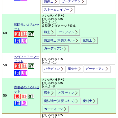
魔剣士
ガーディアン
ストームカイザー
さいだいＭＰ+6
おしゃれさ+35
おもさ+10
師団長のよろいセ
攻撃呪文ダメージ 5%減
ット
戦士
パラディン
60
魔法戦士(※要スキル)
魔剣士
ガーディアン
ヘヴィーアーマー
おしゃれさ+15
セット
おもさ+15
50
パラディン
魔剣士
ガーディアン
さいだいＨＰ+5
おしゃれさ+35
おもさ+8
古強者のよろいセ
ット
戦士
パラディン
50
魔法戦士(※要スキル)
魔剣士
ガーディアン
おしゃれさ+25