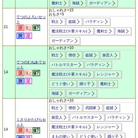
魔剣士
海賊
ガーディアン
おしゃれさ+15
おもさ+5
てつのよろいセッ
戦士
盗賊
パラディン
ト
21
魔法戦士(※要スキル)
魔剣士
海賊
ガーディアン
おしゃれさ+10
戦士
僧侶
盗賊
旅芸人
てつのむねあてセ
バトルマスター
パラディン
ット
14
魔法戦士(※要スキル)
レンジャー
どうぐ使い
踊り子
魔剣士
海賊
ガーディアン
おしゃれさ+10
戦士
僧侶
武闘家
盗賊
旅芸人
バトルマスター
パラディン
くさりかたびらセ
ット
魔法戦士(※要スキル)
レンジャー
14
まもの使い
どうぐ使い
踊り子