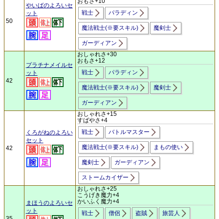
おもさ+10
やいばのよろいセ
戦士
パラディン
ット
50
魔法戦士(※要スキル)
魔剣士
ガーディアン
おしゃれさ+30
おもさ+12
プラチナメイルセ
戦士
パラディン
ット
42
魔法戦士(※要スキル)
魔剣士
ガーディアン
おしゃれさ+15
すばやさ+4
戦士
バトルマスター
くろがねのよろい
セット
魔法戦士(※要スキル)
まもの使い
42
魔剣士
ガーディアン
ストームカイザー
おしゃれさ+25
こうげき魔力+4
かいふく魔力+4
まほうのよろいセ
ット
戦士
僧侶
盗賊
旅芸人
35