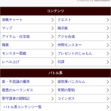
Powered by 
GliaStudios
Unmute
コンテンツ
攻略チャート
クエスト
マップ
掲示板
アイテム・白宝箱
アクセ合成
職業
仲間モンスター
モンスター図鑑
プレゼントのじゅもん
レベル上げ
日課
バトル系
新・不思議の魔塔
源世庫パニガルム
厭悪のルベランギス
常闇の聖戦
聖守護者の闘戦記
コインボス
バトル系コンテンツ一覧