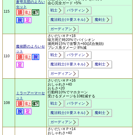
蒼穹兵団のよろい
会心完全ガード +5%
セット
戦士
パラディン
115
魔法戦士(※要スキル)
魔剣士
ガーディアン
さいだいＨＰ+18
味方死亡時20%でバイシオン
瀕死時15%で攻撃力+60(試合無効)
魔侯爵のよろいセ
ブレス系ダメージ 8%減
ット
戦士
パラディン
110
魔法戦士(※要スキル)
魔剣士
ガーディアン
さいだいＨＰ+16
おしゃれさ+40
おもさ+20
行動時10%でマホターン
ミラーアーマーセ
受けるダメージを10軽減する
ット
108
戦士
パラディン
魔法戦士(※要スキル)
魔剣士
ガーディアン
さいだいＨＰ+14
おしゃれさ+40