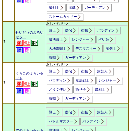
魔剣士
海賊
ガーディアン
ストームカイザー
おしゃれさ+5
戦士
僧侶
盗賊
パラディン
せいどうのよろい
セット
魔法戦士
レンジャー
占い師
7
天地雷鳴士
デスマスター
魔剣士
海賊
ガーディアン
おしゃれさ+5
戦士
僧侶
盗賊
旅芸人
うろこのよろいセ
ット
パラディン
魔法戦士
レンジャー
7
どうぐ使い
踊り子
魔剣士
海賊
ガーディアン
戦士
僧侶
盗賊
旅芸人
バトルマスター
パラディン
皮のよろいセット
魔法戦士
レンジャー