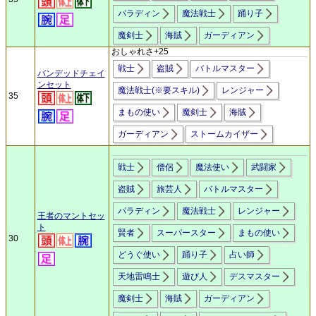
パラディン
魔法戦士
踊り子
魔剣士
海賊
ガーディアン
おしゃれさ+25
戦士
盗賊
バトルマスター
バンデッドチェイ
ンセット
魔法戦士(※要スキル)
レンジャー
35
まもの使い
魔剣士
海賊
ガーディアン
ストームカイザー
戦士
僧侶
魔法使い
武闘家
盗賊
旅芸人
バトルマスター
パラディン
魔法戦士
レンジャー
王者のマントセッ
ト
賢者
スーパースター
まもの使い
30
どうぐ使い
踊り子
占い師
天地雷鳴士
遊び人
デスマスター
魔剣士
海賊
ガーディアン