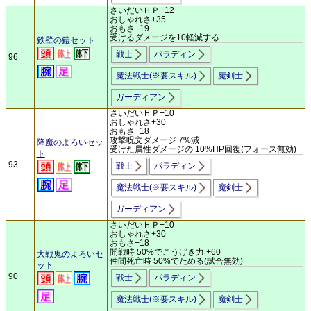
さいだいＨＰ+12
おしゃれさ+35
おもさ+19
受けるダメージを10軽減する
鉄壁の鎧セット
戦士
パラディン
96
魔法戦士(※要スキル)
魔剣士
ガーディアン
さいだいＨＰ+10
おしゃれさ+30
おもさ+18
攻撃呪文ダメージ 7%減
降魔のよろいセッ
受けた属性ダメージの 10%HP回復(フォース無効)
ト
93
戦士
パラディン
魔法戦士(※要スキル)
魔剣士
ガーディアン
さいだいＨＰ+10
おしゃれさ+30
おもさ+18
開戦時 50%でこうげき力 +60
大戦鬼のよろいセ
仲間死亡時 50%でためる(試合無効)
ット
90
戦士
パラディン
魔法戦士(※要スキル)
魔剣士