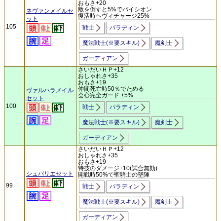
おもさ+20
敵を倒すと5%でバイシオン
ネヴァンメイルセ
復活時ヘヴィチャージ25%
ット
105
戦士
パラディン
魔法戦士(※要スキル)
魔剣士
ガーディアン
さいだいＨＰ+12
おしゃれさ+35
おもさ+19
仲間死亡時50％でためる
ヴァルハラメイル
会心完全ガード +5%
セット
100
戦士
パラディン
魔法戦士(※要スキル)
魔剣士
ガーディアン
さいだいＨＰ+12
おしゃれさ+35
おもさ+19
特技のダメージ+10(試合無効)
シュバリエセット
開戦時50%で聖騎士の堅陣
99
戦士
パラディン
魔法戦士(※要スキル)
魔剣士
ガーディアン