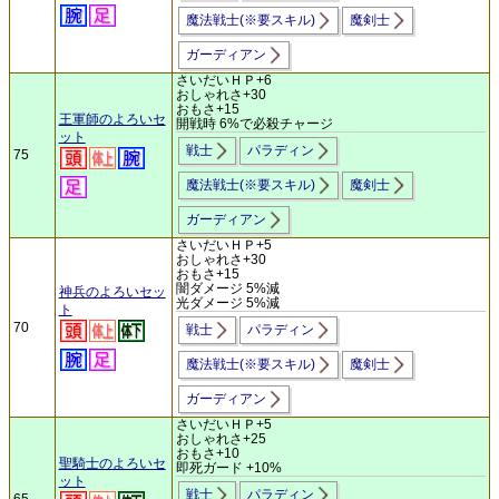
魔法戦士(※要スキル)
魔剣士
ガーディアン
さいだいＨＰ+6
おしゃれさ+30
おもさ+15
王軍師のよろいセ
開戦時 6%で必殺チャージ
ット
戦士
パラディン
75
魔法戦士(※要スキル)
魔剣士
ガーディアン
さいだいＨＰ+5
おしゃれさ+30
おもさ+15
闇ダメージ 5%減
神兵のよろいセッ
光ダメージ 5%減
ト
70
戦士
パラディン
魔法戦士(※要スキル)
魔剣士
ガーディアン
さいだいＨＰ+5
おしゃれさ+25
おもさ+10
聖騎士のよろいセ
即死ガード +10%
ット
戦士
パラディン