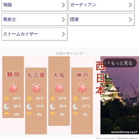
海賊
ガーディアン
竜術士
隠者
ストームカイザー
- スポンサーリンク -
もっと見る
arrow_forward_ios