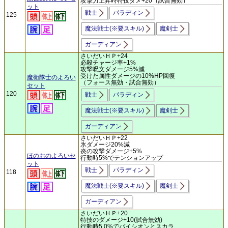
攻撃力上昇時特技ダメ+20（試合無効）
ット
戦士
パラディン
125
魔法戦士(※要スキル)
魔剣士
ガーディアン
さいだいＨＰ+24
必殺チャージ率+1%
攻撃呪文ダメージ5%減
受けた属性ダメージの10%HP回復
魔衛隊士のよろい
（フォース無効・試合無効）
セット
120
戦士
パラディン
魔法戦士(※要スキル)
魔剣士
ガーディアン
さいだいＨＰ+22
氷ダメージ20%減
炎の攻撃ダメージ+5%
ほのおのよろいセ
行動時5%でテンションアップ
ット
戦士
パラディン
118
魔法戦士(※要スキル)
魔剣士
ガーディアン
さいだいＨＰ+20
特技のダメージ+10(試合無効)
行動時5.0%でバイシオンとスカラ