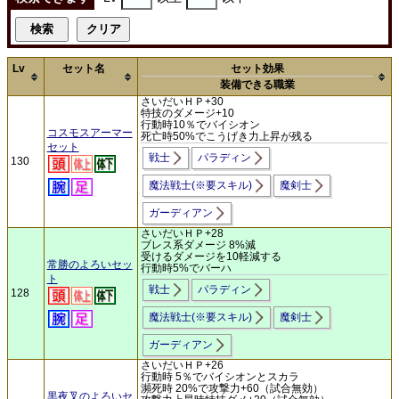
Lv
セット名
セット効果
装備できる職業
さいだいＨＰ+30
特技のダメージ+10
行動時10％でバイシオン
コスモスアーマー
死亡時50%でこうげき力上昇が残る
セット
戦士
パラディン
130
魔法戦士(※要スキル)
魔剣士
ガーディアン
さいだいＨＰ+28
ブレス系ダメージ 8%減
受けるダメージを10軽減する
常勝のよろいセッ
行動時5%でバーハ
ト
戦士
パラディン
128
魔法戦士(※要スキル)
魔剣士
ガーディアン
さいだいＨＰ+26
行動時 5％でバイシオンとスカラ
瀕死時 20%で攻撃力+60（試合無効）
黒夜叉のよろいセ