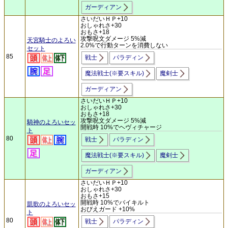
ガーディアン
さいだいＨＰ+10
おしゃれさ+30
おもさ+18
攻撃呪文ダメージ 5%減
天宮騎士のよろい
2.0%で行動ターンを消費しない
セット
85
戦士
パラディン
魔法戦士(※要スキル)
魔剣士
ガーディアン
さいだいＨＰ+10
おしゃれさ+30
おもさ+18
攻撃呪文ダメージ 5%減
騎神のよろいセッ
開戦時 10%でヘヴィチャージ
ト
80
戦士
パラディン
魔法戦士(※要スキル)
魔剣士
ガーディアン
さいだいＨＰ+10
おしゃれさ+30
おもさ+15
開戦時 10%でバイキルト
凱歌のよろいセッ
おびえガード +10%
ト
80
戦士
パラディン