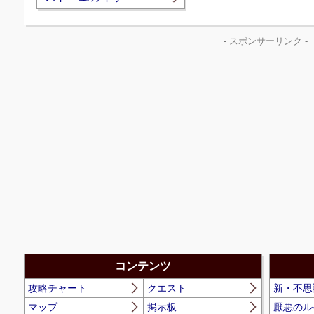
- スポンサーリンク -
コンテンツ
攻略チャート
クエスト
新・不思
マップ
掲示板
厭悪のル