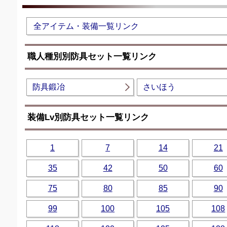
全アイテム・装備一覧リンク
職人種別別防具セット一覧リンク
防具鍛冶
さいほう
装備Lv別防具セット一覧リンク
1
7
14
21
35
42
50
60
75
80
85
90
99
100
105
108