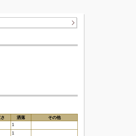
重さ
洒落
その他
1
1