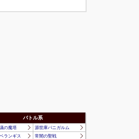
バトル系
議の魔塔
源世庫パニガルム
ベランギス
常闇の聖戦