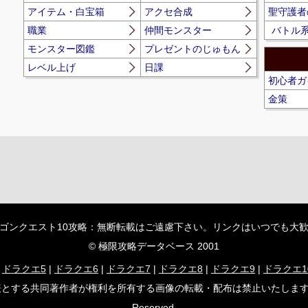
アイテム・白宝箱
アクセ合成
聖守護者
職業
仲間モンスター
バトル
モンスター図鑑
プレゼントのじゅもん
レベル上げ
日課
初心者ガ
金策
ゴンクエスト10攻略：無断転載はご遠慮下さい。リンクはいつでも大
© 極限攻略データベース 2001
|
ドラクエ5
|
ドラクエ6
|
ドラクエ7
|
ドラクエ8
|
ドラクエ9
|
ドラクエ1
者が権利を所有する画像の転載・配布は禁止いたします。 (C) ARMOR PROJ
Reserved.