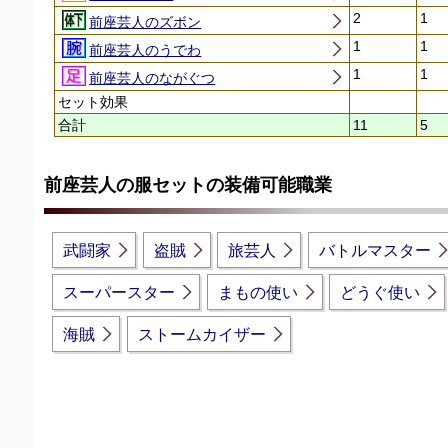
2
1
前座芸人のズボン
1
1
前座芸人のうでわ
1
1
前座芸人のながぐつ
セット効果
合計
11
5
前座芸人の服セットの装備可能職業
武闘家
盗賊
旅芸人
バトルマスター
スーパースター
まもの使い
どうぐ使い
海賊
ストームカイザー