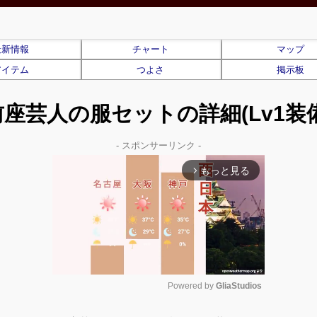
最新情報
チャート
マップ
アイテム
つよさ
掲示板
前座芸人の服セットの詳細(Lv1装備
- スポンサーリンク -
もっと見る
arrow_forward_ios
Powered by 
GliaStudios