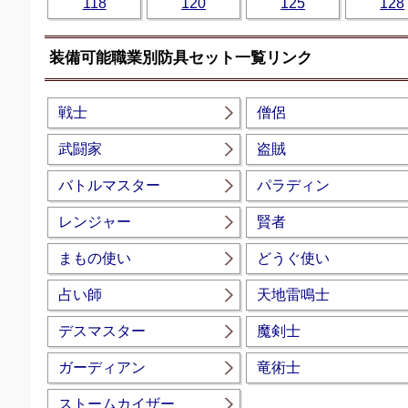
118
120
125
128
装備可能職業別防具セット一覧リンク
戦士
僧侶
武闘家
盗賊
バトルマスター
パラディン
レンジャー
賢者
まもの使い
どうぐ使い
占い師
天地雷鳴士
デスマスター
魔剣士
ガーディアン
竜術士
ストームカイザー