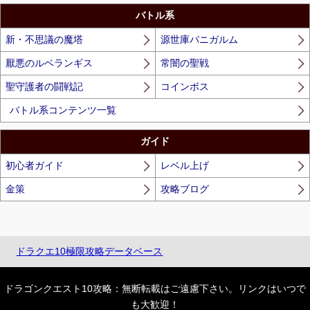
バトル系
新・不思議の魔塔
源世庫パニガルム
厭悪のルベランギス
常闇の聖戦
聖守護者の闘戦記
コインボス
バトル系コンテンツ一覧
ガイド
初心者ガイド
レベル上げ
金策
攻略ブログ
ドラクエ10極限攻略データベース
ドラゴンクエスト10攻略：無断転載はご遠慮下さい。リンクはいつで
も大歓迎！