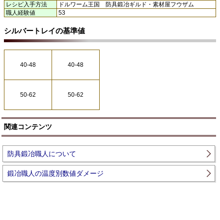
レシピ入手方法
ドルワーム王国 防具鍛冶ギルド・素材屋フウザム
職人経験値
53
シルバートレイの基準値
40-48
40-48
50-62
50-62
関連コンテンツ
防具鍛冶職人について
鍛冶職人の温度別数値ダメージ