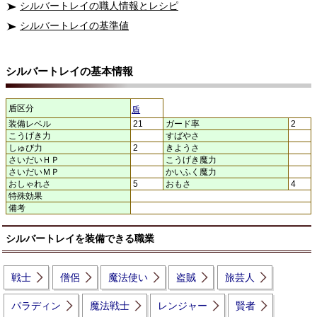
シルバートレイの職人情報とレシピ
シルバートレイの基準値
シルバートレイの基本情報
盾区分
盾
装備レベル
21
ガード率
2
こうげき力
すばやさ
しゅび力
2
きようさ
さいだいＨＰ
こうげき魔力
さいだいＭＰ
かいふく魔力
おしゃれさ
5
おもさ
4
特殊効果
備考
シルバートレイを装備できる職業
戦士
僧侶
魔法使い
盗賊
旅芸人
パラディン
魔法戦士
レンジャー
賢者