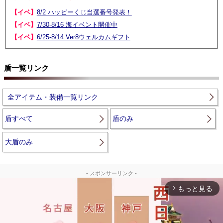
【イベ】
8/2 ハッピーくじ当選番号発表！
【イベ】
7/30-8/16 海イベント開催中
【イベ】
6/25-8/14 Ver8ウェルカムギフト
盾一覧リンク
全アイテム・装備一覧リンク
盾すべて
盾のみ
大盾のみ
- スポンサーリンク -
もっと見る
arrow_forward_ios