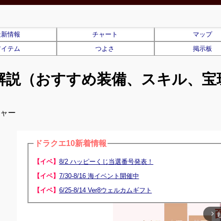
最新情報
チャート
マップ
アイテム
つよさ
掲示板
解説（おすすめ装備、スキル、宝
ジャー
ドラクエ10新着情報
【イベ】
8/2 ハッピーくじ当選番号発表！
【イベ】
7/30-8/16 海イベント開催中
【イベ】
6/25-8/14 Ver8ウェルカムギフト
arrow_forward_ios