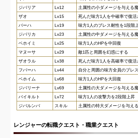
ジバリア
Lv12
土属性の小ダメージを与える
ザオ
Lv15
死んだ味方1人を中確率で復活
バーハ
Lv19
味方1人のブレス耐性を1段階
ジバリカ
Lv23
土属性の中ダメージを与える
ベホイミ
Lv25
味方1人のHPを中回復
マヌーサ
Lv29
敵1匹と周囲を幻惑にする
ザオラル
Lv38
死んだ味方1人を高確率で復活
フバーハ
Lv44
自分と周囲の味方全員のブレス
ベホイム
Lv68
味方1人のHPを大回復
ジバリーナ
Lv69
土属性の大ダメージを与える
バイキルト
Lv72
味方1人の攻撃力を2段階上昇
ジバルンバ
スキル
土属性の特大ダメージを与え
レンジャーの転職クエスト・職業クエスト