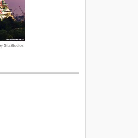
y 
GliaStudios
Unmute