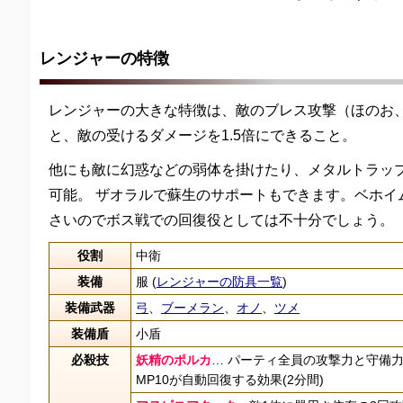
レンジャーの特徴
レンジャーの大きな特徴は、敵のブレス攻撃（ほのお
と、敵の受けるダメージを1.5倍にできること。
他にも敵に幻惑などの弱体を掛けたり、メタルトラッ
可能。 ザオラルで蘇生のサポートもできます。ベホイ
さいのでボス戦での回復役としては不十分でしょう。
役割
中衛
装備
服 (
レンジャーの防具一覧
)
装備武器
弓
、
ブーメラン
、
オノ
、
ツメ
装備盾
小盾
必殺技
妖精のポルカ
… パーティ全員の攻撃力と守備力
MP10が自動回復する効果(2分間)