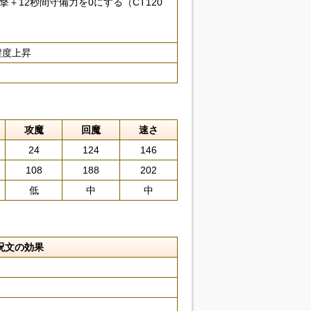
＋12秒間守備力を0にする（CT120
程度上昇
攻魔
回魔
速さ
24
124
146
108
188
202
低
中
中
呪文の効果