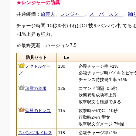
★レンジャーの防具
共通装備：
旅芸人
、
レンジャー
、
スーパースター
、
踊
チャージ時間-10秒を付ければCT技をバンバン打てる
+1%上昇も強力。
※最終更新：バージョン7.5
防具セット
Lv
ノクトルケー
130
必殺チャージ率 +1%
プ
必殺チャージ時バイキとピオ
チャンス特技発生率 +1%
瑞雲の道服
125
コマンド間隔 -0.5秒
状態異常成功率上昇
攻撃呪文も軽減できる
聖翼のドレス
115
攻撃時5%でCT-10秒
行動時2%で聖女
攻撃呪文ダメージ 7%減
スパングルドレス
118
必殺チャージ率+1%