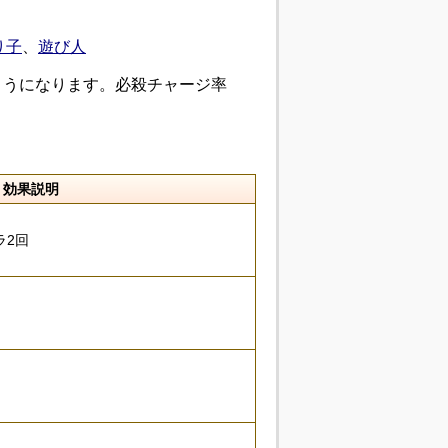
り子
、
遊び人
ようになります。必殺チャージ率
効果説明
ラ2回