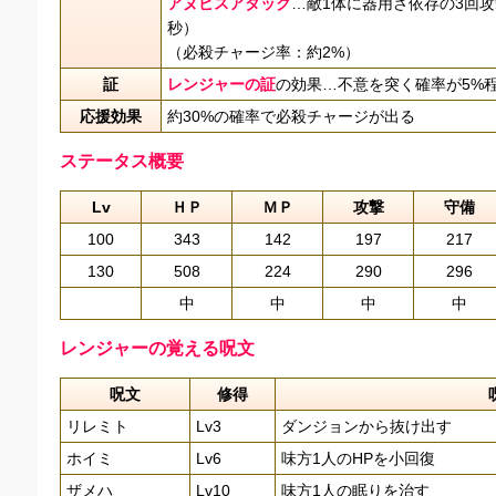
アヌビスアタック
…敵1体に器用さ依存の3回攻撃
秒）
（必殺チャージ率：約2%）
証
レンジャーの証
の効果…不意を突く確率が5%
応援効果
約30%の確率で必殺チャージが出る
ステータス概要
Lv
ＨＰ
ＭＰ
攻撃
守備
100
343
142
197
217
130
508
224
290
296
中
中
中
中
レンジャーの覚える呪文
呪文
修得
リレミト
Lv3
ダンジョンから抜け出す
ホイミ
Lv6
味方1人のHPを小回復
ザメハ
Lv10
味方1人の眠りを治す