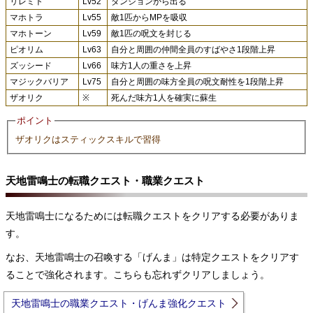
リレミト
Lv52
ダンジョンから出る
マホトラ
Lv55
敵1匹からMPを吸収
マホトーン
Lv59
敵1匹の呪文を封じる
ピオリム
Lv63
自分と周囲の仲間全員のすばやさ1段階上昇
ズッシード
Lv66
味方1人の重さを上昇
マジックバリア
Lv75
自分と周囲の味方全員の呪文耐性を1段階上昇
ザオリク
※
死んだ味方1人を確実に蘇生
ポイント
ザオリクはスティックスキルで習得
天地雷鳴士の転職クエスト・職業クエスト
天地雷鳴士になるためには転職クエストをクリアする必要がありま
す。
なお、天地雷鳴士の召喚する「げんま」は特定クエストをクリアす
ることで強化されます。こちらも忘れずクリアしましょう。
天地雷鳴士の職業クエスト・げんま強化クエスト