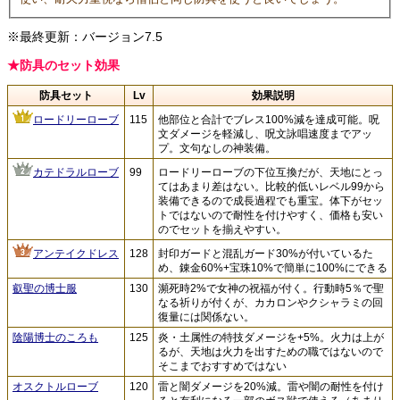
※最終更新：バージョン7.5
★防具のセット効果
防具セット
Lv
効果説明
ロードリーローブ
115
他部位と合計でブレス100%減を達成可能。呪
文ダメージを軽減し、呪文詠唱速度までアッ
プ。文句なしの神装備。
カテドラルローブ
99
ロードリーローブの下位互換だが、天地にとっ
てはあまり差はない。比較的低いレベル99から
装備できるので成長過程でも重宝。体下がセッ
トではないので耐性を付けやすく、価格も安い
のでセットを揃えやすい。
アンテイクドレス
128
封印ガードと混乱ガード30%が付いているた
め、錬金60%+宝珠10%で簡単に100%にできる
叡聖の博士服
130
瀕死時2%で女神の祝福が付く。行動時5％で聖
なる祈りが付くが、カカロンやクシャラミの回
復量には関係ない。
陰陽博士のころも
125
炎・土属性の特技ダメージを+5%。火力は上が
るが、天地は火力を出すための職ではないので
そこまでおすすめではない
オスクトルローブ
120
雷と闇ダメージを20%減。雷や闇の耐性を付け