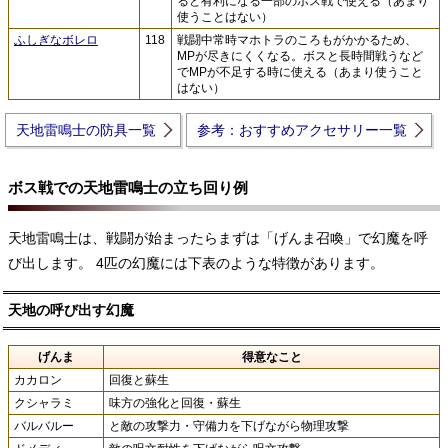
ると有利になる一部のボス戦で使える（あまり
使うことはない）
ふしぎなボレロ
118
戦闘中常時マホトラのころもがかかるため、
MPが尽きにくくなる。ボスと長時間戦うなど
でMPが不足する時に使える（あまり使うこと
はない）
天地雷鳴士の防具一覧
参考：おすすめアクセサリー一覧
ボス戦での天地雷鳴士の立ち回り例
天地雷鳴士は、戦闘が始まったらまずは「げんま召喚」で幻魔を呼
び出します。 4匹の幻魔には下表のような特徴があります。
天地の呼び出す幻魔
げんま
得意なこと
カカロン
回復と蘇生
クシャラミ
味方の強化と回復・蘇生
バルバルー
と敵の攻撃力・守備力を下げながら物理攻撃