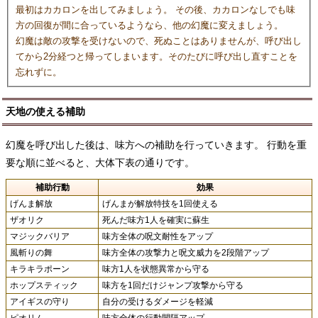
最初はカカロンを出してみましょう。 その後、カカロンなしでも味
方の回復が間に合っているようなら、他の幻魔に変えましょう。
幻魔は敵の攻撃を受けないので、死ぬことはありませんが、呼び出し
てから2分経つと帰ってしまいます。そのたびに呼び出し直すことを
忘れずに。
天地の使える補助
幻魔を呼び出した後は、味方への補助を行っていきます。 行動を重
要な順に並べると、大体下表の通りです。
補助行動
効果
げんま解放
げんまが解放特技を1回使える
ザオリク
死んだ味方1人を確実に蘇生
マジックバリア
味方全体の呪文耐性をアップ
風斬りの舞
味方全体の攻撃力と呪文威力を2段階アップ
キラキラポーン
味方1人を状態異常から守る
ホップスティック
味方を1回だけジャンプ攻撃から守る
アイギスの守り
自分の受けるダメージを軽減