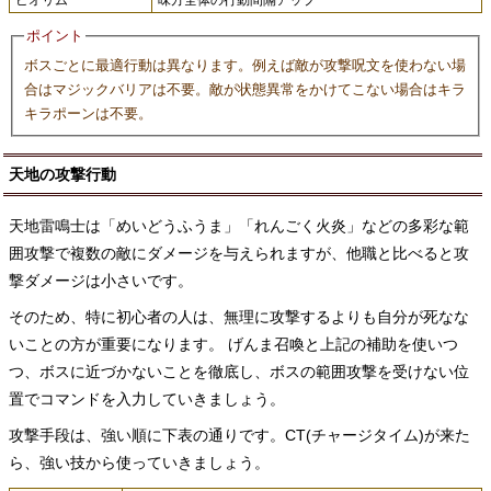
ピオリム
味方全体の行動間隔アップ
ポイント
ボスごとに最適行動は異なります。例えば敵が攻撃呪文を使わない場
合はマジックバリアは不要。敵が状態異常をかけてこない場合はキラ
キラポーンは不要。
天地の攻撃行動
天地雷鳴士は「めいどうふうま」「れんごく火炎」などの多彩な範
囲攻撃で複数の敵にダメージを与えられますが、他職と比べると攻
撃ダメージは小さいです。
そのため、特に初心者の人は、無理に攻撃するよりも自分が死なな
いことの方が重要になります。 げんま召喚と上記の補助を使いつ
つ、ボスに近づかないことを徹底し、ボスの範囲攻撃を受けない位
置でコマンドを入力していきましょう。
攻撃手段は、強い順に下表の通りです。CT(チャージタイム)が来た
ら、強い技から使っていきましょう。