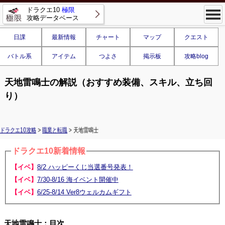
ドラクエ10
極限
攻略データベース
日課
最新情報
チャート
マップ
クエスト
バトル系
アイテム
つよさ
掲示板
攻略blog
天地雷鳴士の解説（おすすめ装備、スキル、立ち回
り）
ドラクエ10攻略
>
職業と転職
> 天地雷鳴士
ドラクエ10新着情報
【イベ】
8/2 ハッピーくじ当選番号発表！
【イベ】
7/30-8/16 海イベント開催中
【イベ】
6/25-8/14 Ver8ウェルカムギフト
天地雷鳴士：目次