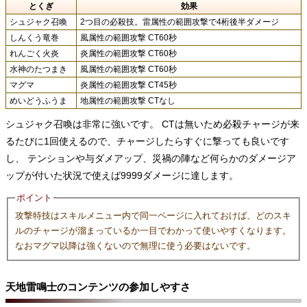
とくぎ
効果
シュジャク召喚
2つ目の必殺技。雷属性の範囲攻撃で4桁後半ダメージ
しんくう竜巻
風属性の範囲攻撃 CT60秒
れんごく火炎
炎属性の範囲攻撃 CT60秒
水神のたつまき
風属性の範囲攻撃 CT60秒
マグマ
炎属性の範囲攻撃 CT45秒
めいどうふうま
地属性の範囲攻撃 CTなし
シュジャク召喚は非常に強いです。 CTは無いため必殺チャージが来
るたびに1回使えるので、チャージしたらすぐに撃っても良いです
し、 テンションや与ダメアップ、災禍の陣など何らかのダメージア
ップが付いた状況で使えば9999ダメージに達します。
ポイント
攻撃特技はスキルメニュー内で同一ページに入れておけば、どのスキ
ルのチャージが溜まっているか一目でわかって使いやすくなります。
なおマグマ以降は強くないので無理に使う必要はないです。
天地雷鳴士のコンテンツの参加しやすさ