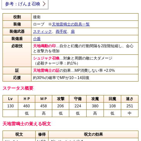
参考：げんま召喚
役割
後衛
装備
ローブ ※
天地雷鳴士の防具一覧
装備武器
スティック
、
両手杖
、
扇
装備盾
小盾
必殺技
天地鳴動の印
…自分と幻魔の行動間隔を2段階短縮し、会心
と攻撃力を増加
シュジャク召喚
…対象と周囲の敵に大ダメージ
（必殺チャージ率：約1%）
証
天地雷鳴士の証
の効果…MP消費しない率 +2.0%
応援
約30%の確率でMPが10～14回復
ステータス概要
Lv
ＨＰ
ＭＰ
攻撃
守備
攻魔
回魔
速さ
130
460
458
206
224
380
108
251
低
高
低
低
高
低
中
天地雷鳴士の覚える呪文
呪文
修得
呪文の効果