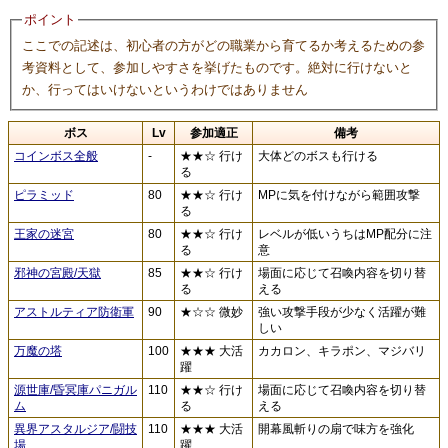
ポイント
ここでの記述は、初心者の方がどの職業から育てるか考えるための参
考資料として、参加しやすさを挙げたものです。絶対に行けないと
か、行ってはいけないというわけではありません
ボス
Lv
参加適正
備考
コインボス全般
-
★★☆ 行け
大体どのボスも行ける
る
ピラミッド
80
★★☆ 行け
MPに気を付けながら範囲攻撃
る
王家の迷宮
80
★★☆ 行け
レベルが低いうちはMP配分に注
る
意
邪神の宮殿/天獄
85
★★☆ 行け
場面に応じて召喚内容を切り替
る
える
アストルティア防衛軍
90
★☆☆ 微妙
強い攻撃手段が少なく活躍が難
しい
万魔の塔
100
★★★ 大活
カカロン、キラポン、マジバリ
躍
源世庫/昏冥庫パニガル
110
★★☆ 行け
場面に応じて召喚内容を切り替
ム
る
える
異界アスタルジア/闘技
110
★★★ 大活
開幕風斬りの扇で味方を強化
場
躍