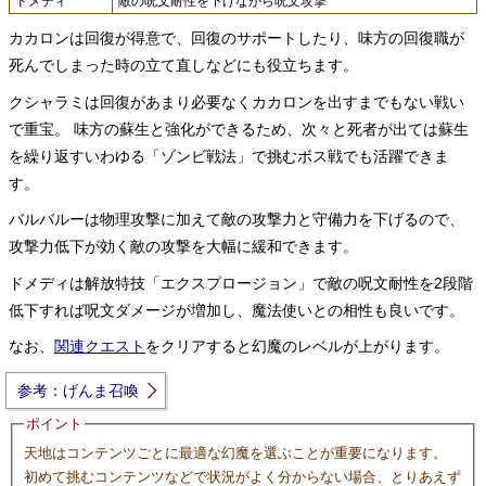
ドメディ
敵の呪文耐性を下げながら呪文攻撃
カカロンは回復が得意で、回復のサポートしたり、味方の回復職が
死んでしまった時の立て直しなどにも役立ちます。
クシャラミは回復があまり必要なくカカロンを出すまでもない戦い
で重宝。 味方の蘇生と強化ができるため、次々と死者が出ては蘇生
を繰り返すいわゆる「ゾンビ戦法」で挑むボス戦でも活躍できま
す。
バルバルーは物理攻撃に加えて敵の攻撃力と守備力を下げるので、
攻撃力低下が効く敵の攻撃を大幅に緩和できます。
ドメディは解放特技「エクスプロージョン」で敵の呪文耐性を2段階
低下すれば呪文ダメージが増加し、魔法使いとの相性も良いです。
なお、
関連クエスト
をクリアすると幻魔のレベルが上がります。
参考：げんま召喚
ポイント
天地はコンテンツごとに最適な幻魔を選ぶことが重要になります。
初めて挑むコンテンツなどで状況がよく分からない場合、とりあえず