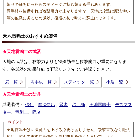
斬りの舞を使ったらスティックに持ち替える手もあります。
両手杖を装備すれば攻撃魔力が上がりますが、天地の攻撃は魔法使い
等の他職に劣るため微妙。復活の杖で味方の蘇生はできます。
天地雷鳴士のおすすめ装備
★天地雷鳴士の武器
天地の武器は、攻撃力よりも特殊効果と攻撃魔力が重要になりま
す。各武器の効果詳細は下記リンク先でご確認ください。
扇一覧
両手杖一覧
スティック一覧
小盾一覧
★天地雷鳴士の防具
共通装備：
僧侶
、
魔法使い
、
賢者
、
占い師
、
天地雷鳴士
、
デスマス
ター
、
竜術士
、
隠者
ポイント
天地雷鳴士は回復魔力を上げる必要はありません。攻撃重視なら魔法
使い、耐久力重視なら僧侶と同じ防具を使うと良いでしょう。