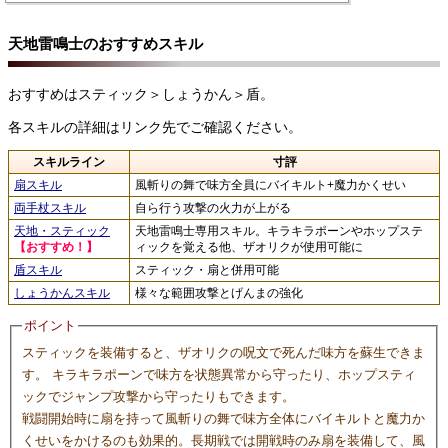
天地雷鳴士のおすすめスキル
おすすめはスティック＞しょうかん＞盾。
各スキルの詳細はリンク先でご確認ください。
スキルライン
寸評
扇スキル
風斬りの舞で味方全員にバイキルト+魔力かくせい
両手杖スキル
自ら行う攻撃の火力が上がる
天地・スティック
天地雷鳴士専用スキル。キラキラポーンやホップステ
【おすすめ！】
ィックを覚える他、ザオリクが使用可能に
盾スキル
スティック・扇と併用可能
しょうかんスキル
様々な範囲攻撃とげんまの強化
ポイント
スティックを装備すると、ザオリクの呪文で死んだ味方を蘇生できま
す。 キラキラポーンで味方を状態異常から守ったり、ホップスティ
ックでジャンプ攻撃から守ったりもできます。
戦闘開始時に扇を持って風斬りの舞で味方全体にバイキルトと魔力か
くせいをかけるのも効果的。長期戦では開戦時のみ扇を装備して、風