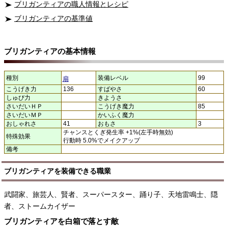
ブリガンティアの職人情報とレシピ
ブリガンティアの基準値
ブリガンティアの基本情報
種別
装備レベル
99
扇
こうげき力
136
すばやさ
60
しゅび力
きようさ
さいだいＨＰ
こうげき魔力
85
さいだいＭＰ
かいふく魔力
おしゃれさ
41
おもさ
3
チャンスとくぎ発生率 +1%(左手時無効)
特殊効果
行動時 5.0%でメイクアップ
備考
ブリガンティアを装備できる職業
武闘家、旅芸人、賢者、スーパースター、踊り子、天地雷鳴士、隠
者、ストームカイザー
ブリガンティアを白箱で落とす敵