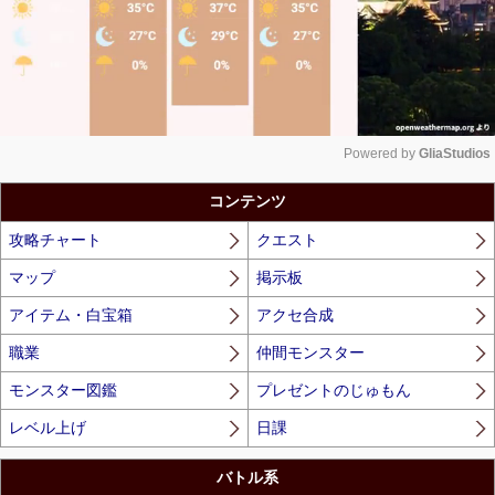
Powered by 
GliaStudios
Unmute
コンテンツ
攻略チャート
クエスト
マップ
掲示板
アイテム・白宝箱
アクセ合成
職業
仲間モンスター
モンスター図鑑
プレゼントのじゅもん
レベル上げ
日課
バトル系