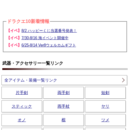
ドラクエ10新着情報
【イベ】
8/2 ハッピーくじ当選番号発表！
【イベ】
7/30-8/16 海イベント開催中
【イベ】
6/25-8/14 Ver8ウェルカムギフト
武器・アクセサリー一覧リンク
全アイテム・装備一覧リンク
片手剣
両手剣
短剣
スティック
両手杖
ヤリ
オノ
棍
ツメ