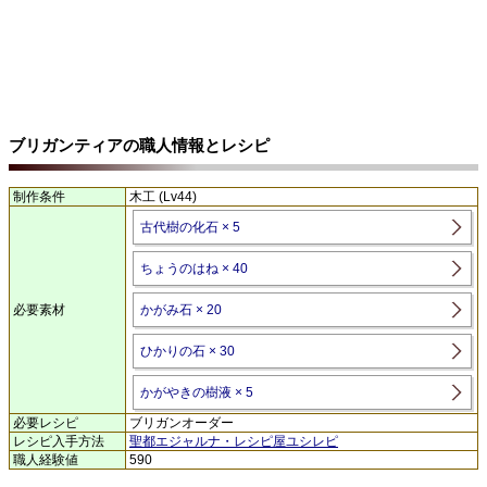
ブリガンティアの職人情報とレシピ
制作条件
木工 (Lv44)
古代樹の化石 × 5
ちょうのはね × 40
必要素材
かがみ石 × 20
ひかりの石 × 30
かがやきの樹液 × 5
必要レシピ
ブリガンオーダー
レシピ入手方法
聖都エジャルナ・レシピ屋ユシレピ
職人経験値
590