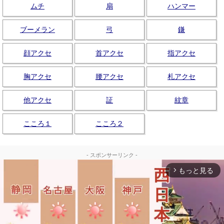
ムチ
扇
ハンマー
ブーメラン
弓
鎌
顔アクセ
首アクセ
指アクセ
胸アクセ
腰アクセ
札アクセ
他アクセ
証
紋章
こころ１
こころ２
- スポンサーリンク -
もっと見る
arrow_forward_ios