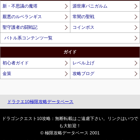
新・不思議の魔塔
源世庫パニガルム
厭悪のルベランギス
常闇の聖戦
聖守護者の闘戦記
コインボス
バトル系コンテンツ一覧
ガイド
初心者ガイド
レベル上げ
金策
攻略ブログ
ドラクエ10極限攻略データベース
ドラゴンクエスト10攻略：無断転載はご遠慮下さい。リンクはいつで
も大歓迎！
© 極限攻略データベース 2001