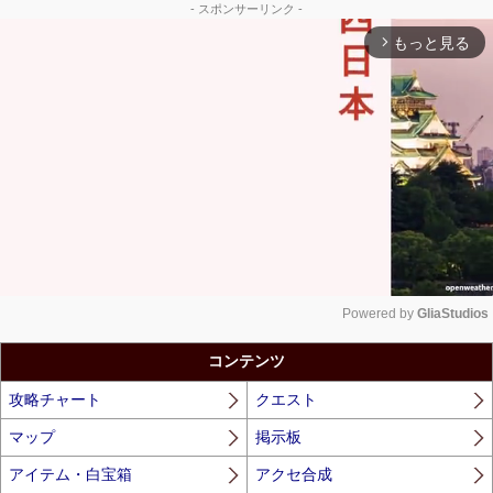
- スポンサーリンク -
もっと見る
arrow_forward_ios
Powered by 
GliaStudios
Unmute
コンテンツ
攻略チャート
クエスト
マップ
掲示板
アイテム・白宝箱
アクセ合成