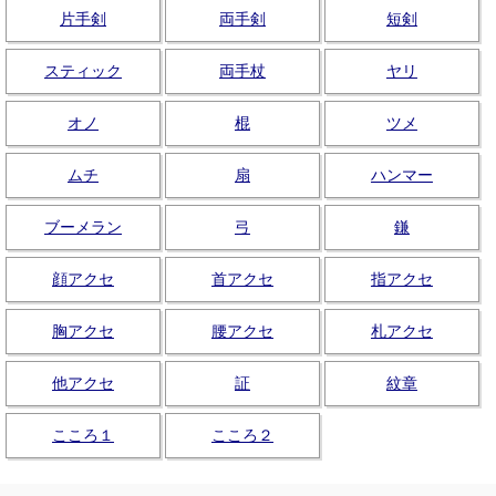
片手剣
両手剣
短剣
スティック
両手杖
ヤリ
オノ
棍
ツメ
ムチ
扇
ハンマー
ブーメラン
弓
鎌
顔アクセ
首アクセ
指アクセ
胸アクセ
腰アクセ
札アクセ
他アクセ
証
紋章
こころ１
こころ２