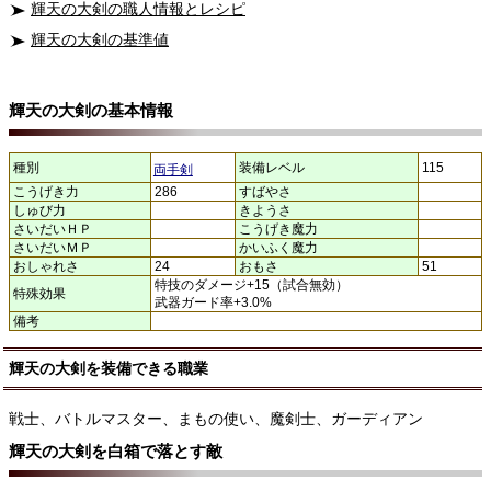
輝天の大剣の職人情報とレシピ
輝天の大剣の基準値
輝天の大剣の基本情報
種別
装備レベル
115
両手剣
こうげき力
286
すばやさ
しゅび力
きようさ
さいだいＨＰ
こうげき魔力
さいだいＭＰ
かいふく魔力
おしゃれさ
24
おもさ
51
特技のダメージ+15（試合無効）
特殊効果
武器ガード率+3.0%
備考
輝天の大剣を装備できる職業
戦士、バトルマスター、まもの使い、魔剣士、ガーディアン
輝天の大剣を白箱で落とす敵