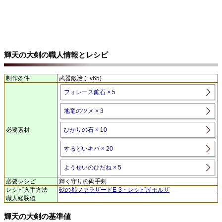
輝天の大剣の職人情報とレシピ
制作条件
武器鍛冶 (Lv65)
フォレース鉱石 × 5
地竜のツメ × 3
必要素材
ひかりの石 × 10
するどいキバ × 20
ようせいのひだね × 5
必要レシピ
輝く守りの両手剣
レシピ入手方法
砂の都ファラザードE-3・レシピ屋モルザ
職人経験値
輝天の大剣の基準値