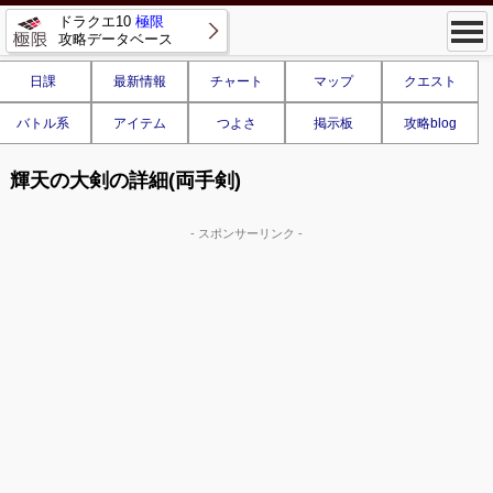
ドラクエ10
極限
攻略データベース
日課
最新情報
チャート
マップ
クエスト
バトル系
アイテム
つよさ
掲示板
攻略blog
輝天の大剣の詳細(両手剣)
- スポンサーリンク -