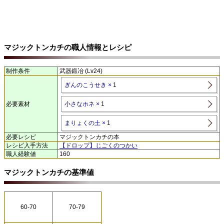
マジックトンカチの職人情報とレシピ
制作条件
武器鍛冶 (Lv24)
ぎんのこうせき × 1
必要素材
小さなホネ × 1
まりょくの土 × 1
必要レシピ
マジックトンカチの本
レシピ入手方法
【ドロップ】じごくのつかい
職人経験値
160
マジックトンカチの基準値
60-70
70-79