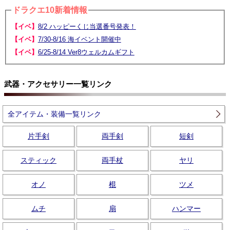
ドラクエ10新着情報
【イベ】
8/2 ハッピーくじ当選番号発表！
【イベ】
7/30-8/16 海イベント開催中
【イベ】
6/25-8/14 Ver8ウェルカムギフト
武器・アクセサリー一覧リンク
全アイテム・装備一覧リンク
片手剣
両手剣
短剣
スティック
両手杖
ヤリ
オノ
棍
ツメ
ムチ
扇
ハンマー