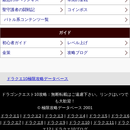
聖守護者の闘戦記
コインボス
バトル系コンテンツ一覧
ガイド
初心者ガイド
レベル上げ
金策
攻略ブログ
ドラクエ10極限攻略データベース
ドラゴンクエスト10攻略：無断転載はご遠慮下さい。リンクはいつで
も大歓迎！
© 極限攻略データベース 2001
ドラクエ1
|
ドラクエ2
|
ドラクエ3
|
ドラクエ4
|
ドラクエ5
|
ドラクエ6
|
ドラクエ7
|
ドラクエ8
|
ドラクエ9
|
ドラクエ10
|
ドラクエ11
|
ドラク
エ12
|
ドラクエ10ブログ