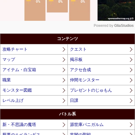
Powered by 
GliaStudios
Unmute
コンテンツ
攻略チャート
クエスト
マップ
掲示板
アイテム・白宝箱
アクセ合成
職業
仲間モンスター
モンスター図鑑
プレゼントのじゅもん
レベル上げ
日課
バトル系
新・不思議の魔塔
源世庫パニガルム
厭悪のルベランギス
常闇の聖戦