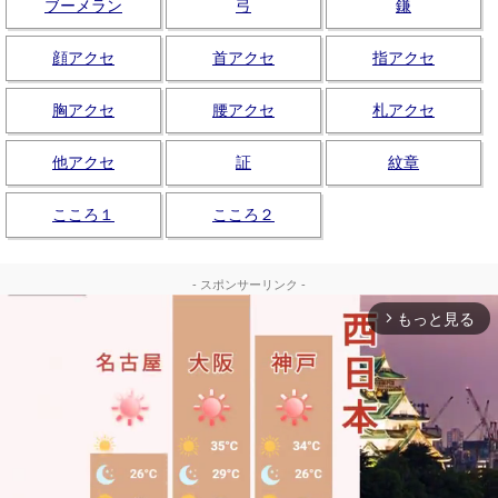
ブーメラン
弓
鎌
顔アクセ
首アクセ
指アクセ
胸アクセ
腰アクセ
札アクセ
他アクセ
証
紋章
こころ１
こころ２
- スポンサーリンク -
もっと見る
arrow_forward_ios