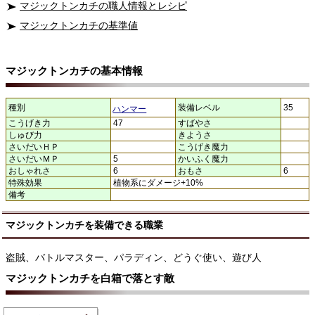
マジックトンカチの職人情報とレシピ
マジックトンカチの基準値
マジックトンカチの基本情報
種別
装備レベル
35
ハンマー
こうげき力
47
すばやさ
しゅび力
きようさ
さいだいＨＰ
こうげき魔力
さいだいＭＰ
5
かいふく魔力
おしゃれさ
6
おもさ
6
特殊効果
植物系にダメージ+10%
備考
マジックトンカチを装備できる職業
盗賊、バトルマスター、パラディン、どうぐ使い、遊び人
マジックトンカチを白箱で落とす敵