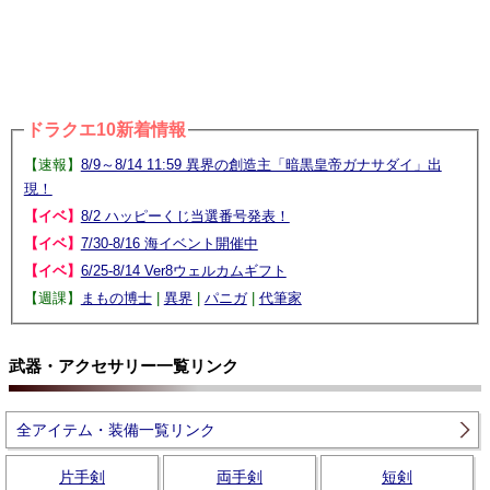
ドラクエ10新着情報
【速報】
8/9～8/14 11:59 異界の創造主「暗黒皇帝ガナサダイ」出
現！
【イベ】
8/2 ハッピーくじ当選番号発表！
【イベ】
7/30-8/16 海イベント開催中
【イベ】
6/25-8/14 Ver8ウェルカムギフト
【週課】
まもの博士
|
異界
|
パニガ
|
代筆家
武器・アクセサリー一覧リンク
全アイテム・装備一覧リンク
片手剣
両手剣
短剣