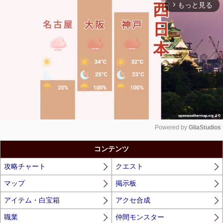
もっと見る
arrow_forward_ios
Powered by 
GliaStudios
Unmute
コンテンツ
攻略チャート
クエスト
マップ
掲示板
アイテム・白宝箱
アクセ合成
職業
仲間モンスター