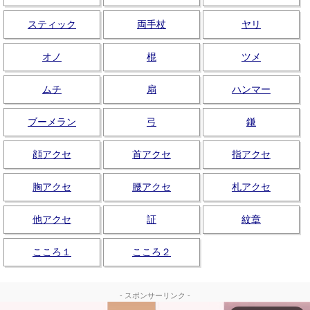
スティック
両手杖
ヤリ
オノ
棍
ツメ
ムチ
扇
ハンマー
ブーメラン
弓
鎌
顔アクセ
首アクセ
指アクセ
胸アクセ
腰アクセ
札アクセ
他アクセ
証
紋章
こころ１
こころ２
- スポンサーリンク -