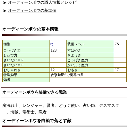
オーディーンボウの職人情報とレシピ
オーディーンボウの基準値
オーディーンボウの基本情報
種別
装備レベル
75
弓
こうげき力
128
すばやさ
しゅび力
きようさ
さいだいＨＰ
こうげき魔力
さいだいＭＰ
かいふく魔力
おしゃれさ
12
おもさ
17
特殊効果
攻撃時5%で魔導の書
備考
オーディーンボウを装備できる職業
魔法戦士、レンジャー、賢者、どうぐ使い、占い師、デスマスタ
ー、海賊、竜術士、隠者
オーディーンボウを白箱で落とす敵