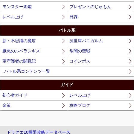
モンスター図鑑
プレゼントのじゅもん
レベル上げ
日課
バトル系
新・不思議の魔塔
源世庫パニガルム
厭悪のルベランギス
常闇の聖戦
聖守護者の闘戦記
コインボス
バトル系コンテンツ一覧
ガイド
初心者ガイド
レベル上げ
金策
攻略ブログ
ドラクエ10極限攻略データベース